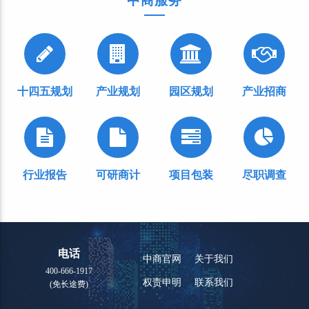
中商服务
十四五规划
产业规划
园区规划
产业招商
行业报告
可研商计
项目包装
尽职调查
电话
中商官网
关于我们
400-666-1917
权责申明
联系我们
(免长途费)