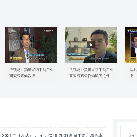
1 全
1.
1.
几
1.
1.
2 中
2.
央视财经频道采访中商产业
央视财经频道采访中商产业
凤凰
额
研究院袁健教授
研究院高级咨询顾问连伟
授
2.
2.
期
2.
2.
3 中
3.1
031年可以达到 万元，2026-2031期间年复合增长率
3.2 