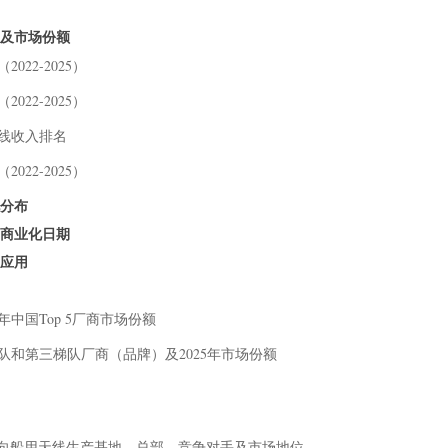
7.
入及市场份额
7.
022-2025）
7.
8 中
022-2025）
8.
天线收入排名
8.
9 研
022-2025）
10 附
地分布
10
线商业化日期
10
及应用
10
10
5年中国Top 5厂商市场份额
表格
梯队和第三梯队厂商（品牌）及2025年市场份额
本信息、全向船用天线生产基地、总部、竞争对手及市场地位