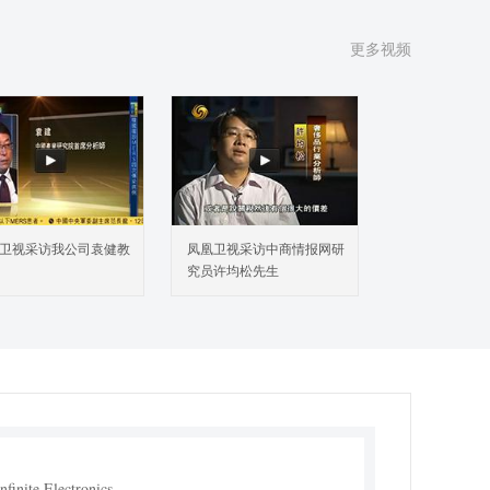
更多视频
向船用天线市场概述
1 产品定义及统计范围
2 按照不同产品类型，全向船用天线主要可以分为如下
个类别
3 从不同应用，全向船用天线主要包括如下几个方面
4 中国全向船用天线发展现状及未来趋势（2022-2031）
国市场主要全向船用天线厂商分析
1 中国市场主要厂商全向船用天线销量、收入及市场份
卫视采访我公司袁健教
凤凰卫视采访中商情报网研
究员许均松先生
2 中国市场主要厂商全向船用天线总部及产地分布
3 中国市场主要厂商成立时间及全向船用天线商业化日
4 中国市场主要厂商全向船用天线产品类型及应用
5 全向船用天线行业集中度、竞争程度分析
国市场全向船用天线主要企业分析
 AMPHENOL PROCOM
Infinite Electronics