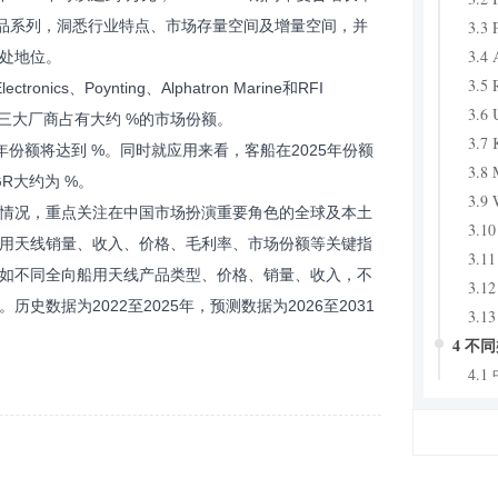
3.3 
域产品系列，洞悉行业特点、市场存量空间及增量空间，并
3.4 
处地位。
3.5 
onics、Poynting、Alphatron Marine和RFI
3.6 
国市场前三大厂商占有大约 %的市场份额。
3.7 
年份额将达到 %。同时就应用来看，客船在2025年份额
3.8 
GR大约为 %。
3.9 
情况，重点关注在中国市场扮演重要角色的全球及本土
3.10
用天线销量、收入、价格、毛利率、市场份额等关键指
3.11
如不同全向船用天线产品类型、价格、销量、收入，不
3.12
数据为2022至2025年，预测数据为2026至2031
3.13
4 不
4.
203
4.
203
4.