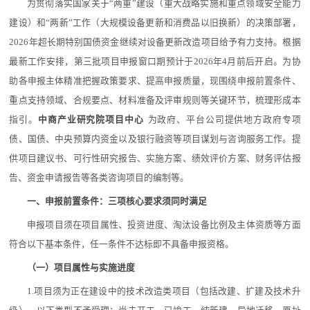
为贯彻落实国家关于“两重”建设（重大战略实施和重点领域安全能力
建设）和“两新”工作（大规模设备更新和消费品以旧换新）的决策部署，
2026年超长期特别国债资金继续对设备更新改造项目给予有力支持。根据
最新工作安排，第三批项目申报窗口期预计于2026年4月前后开启。为协
助各申报主体精准把握政策要求、提高申报质量，现围绕申报前置条件、
重点支持领域、合规要点、材料准备及评审规则等关键环节，梳理形成本
指引。
中商产业研究院项目中心
为政府、平台公司提供地方政府专项
债、国债、中央预算内资金以及银行融资等项目谋划与咨询服务工作。提
供项目建议书、可行性研究报告、实施方案、绩效评价方案、财务评估报
告、资金申请报告等各类咨询项目的编制等。
一、申报前置条件：三项核心要求须同时满足
申报项目须在项目属性、投资进度、淘汰设备比例及主体资质等方面
符合以下基本条件，任一条件不达标即不具备申报资格。
（一）项目属性与实施进度
1.项目须为正在建设中的技术改造类项目（包括改建、扩建及技术升