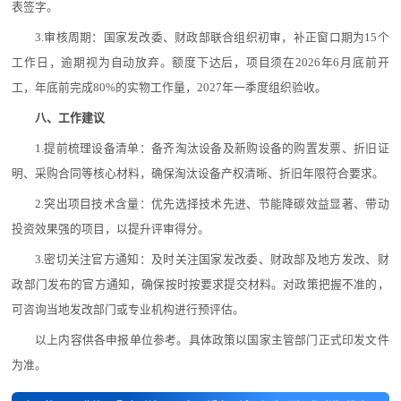
表签字。
3.审核周期：国家发改委、财政部联合组织初审，补正窗口期为15个
工作日，逾期视为自动放弃。额度下达后，项目须在2026年6月底前开
工，年底前完成80%的实物工作量，2027年一季度组织验收。
八、工作建议
1.提前梳理设备清单：备齐淘汰设备及新购设备的购置发票、折旧证
明、采购合同等核心材料，确保淘汰设备产权清晰、折旧年限符合要求。
2.突出项目技术含量：优先选择技术先进、节能降碳效益显著、带动
投资效果强的项目，以提升评审得分。
3.密切关注官方通知：及时关注国家发改委、财政部及地方发改、财
政部门发布的官方通知，确保按时按要求提交材料。对政策把握不准的，
可咨询当地发改部门或专业机构进行预评估。
以上内容供各申报单位参考。具体政策以国家主管部门正式印发文件
为准。