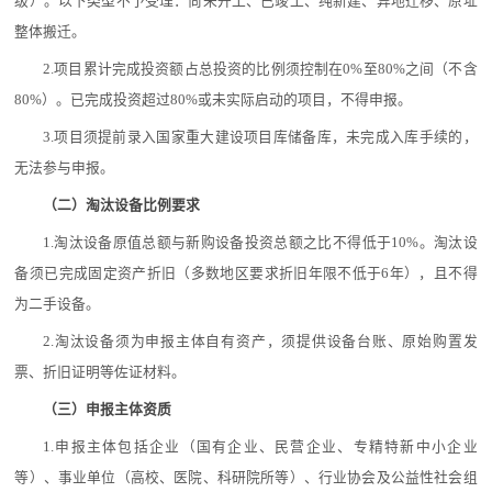
级）。以下类型不予受理：尚未开工、已竣工、纯新建、异地迁移、原址
整体搬迁。
2.项目累计完成投资额占总投资的比例须控制在0%至80%之间（不含
80%）。已完成投资超过80%或未实际启动的项目，不得申报。
3.项目须提前录入国家重大建设项目库储备库，未完成入库手续的，
无法参与申报。
（二）淘汰设备比例要求
1.淘汰设备原值总额与新购设备投资总额之比不得低于10%。淘汰设
备须已完成固定资产折旧（多数地区要求折旧年限不低于6年），且不得
为二手设备。
2.淘汰设备须为申报主体自有资产，须提供设备台账、原始购置发
票、折旧证明等佐证材料。
（三）申报主体资质
1.申报主体包括企业（国有企业、民营企业、专精特新中小企业
等）、事业单位（高校、医院、科研院所等）、行业协会及公益性社会组