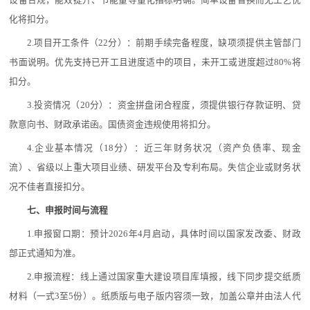
设备合规，能效提升、节能量等量化指标明确。简单设备替换而无工艺优
化将扣分。
2.项目开工条件（22分）：前期手续完备程度，缺项须提供主管部门
书面说明。优先支持已开工且进度适中的项目，未开工或进度超过80%将
扣分。
3.投资情况（20分）：资金拼盘闭合程度，须提供银行存款证明、贷
款意向书、财政承诺函。国债资金违规使用将扣分。
4.企业基本情况（18分）：近三年财务状况（资产负债率、现金
流）、省级以上重大项目业绩、研发平台及专利布局。失信企业或财务状
况不佳者直接扣分。
七、申报时间与流程
1.申报窗口期：预计2026年4月启动，具体时间以国家发改委、财政
部正式通知为准。
2.申报流程：线上通过国家重大建设项目库填报，线下同步提交纸质
材料（一式3至5份）。纸质版与电子版内容须一致，加盖公章并由法人代