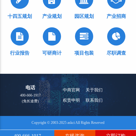
十四五规划
产业规划
园区规划
产业招商
行业报告
可研商计
项目包装
尽职调查
电话
中商官网
关于我们
400-666-1917
权责申明
联系我们
(免长途费)
Copyright © 2003-2025 askci All Rights Reserved
400-666-1917
在线咨询
立即订购