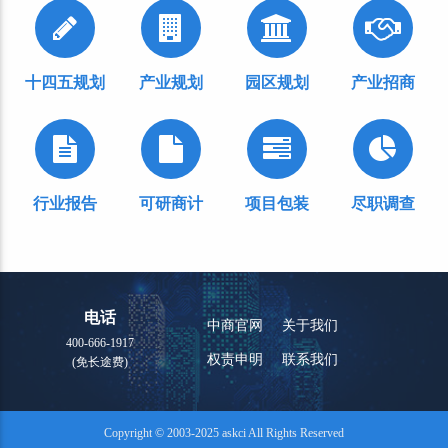
十四五规划
产业规划
园区规划
产业招商
行业报告
可研商计
项目包装
尽职调查
电话
中商官网
关于我们
400-666-1917
权责申明
联系我们
(免长途费)
Copyright © 2003-2025 askci All Rights Reserved