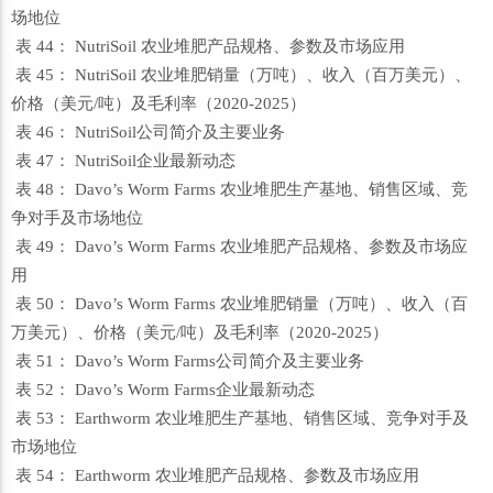
场地位
表 44： NutriSoil 农业堆肥产品规格、参数及市场应用
表 45： NutriSoil 农业堆肥销量（万吨）、收入（百万美元）、
价格（美元/吨）及毛利率（2020-2025）
表 46： NutriSoil公司简介及主要业务
表 47： NutriSoil企业最新动态
表 48： Davo’s Worm Farms 农业堆肥生产基地、销售区域、竞
争对手及市场地位
表 49： Davo’s Worm Farms 农业堆肥产品规格、参数及市场应
用
表 50： Davo’s Worm Farms 农业堆肥销量（万吨）、收入（百
万美元）、价格（美元/吨）及毛利率（2020-2025）
表 51： Davo’s Worm Farms公司简介及主要业务
表 52： Davo’s Worm Farms企业最新动态
表 53： Earthworm 农业堆肥生产基地、销售区域、竞争对手及
市场地位
表 54： Earthworm 农业堆肥产品规格、参数及市场应用