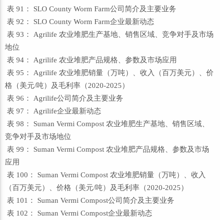
表 91： SLO County Worm Farm公司简介及主要业务
表 92： SLO County Worm Farm企业最新动态
表 93： Agrilife 农业堆肥生产基地、销售区域、竞争对手及市场
地位
表 94： Agrilife 农业堆肥产品规格、参数及市场应用
表 95： Agrilife 农业堆肥销量（万吨）、收入（百万美元）、价
格（美元/吨）及毛利率（2020-2025）
表 96： Agrilife公司简介及主要业务
表 97： Agrilife企业最新动态
表 98： Suman Vermi Compost 农业堆肥生产基地、销售区域、
竞争对手及市场地位
表 99： Suman Vermi Compost 农业堆肥产品规格、参数及市场
应用
表 100： Suman Vermi Compost 农业堆肥销量（万吨）、收入
（百万美元）、价格（美元/吨）及毛利率（2020-2025）
表 101： Suman Vermi Compost公司简介及主要业务
表 102： Suman Vermi Compost企业最新动态