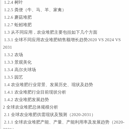
1.2.4 树叶
1.2.5 粪便（牛、马、羊、家禽）
1.2.6 蘑菇堆肥
1.2.7 蚯蚓堆肥
1.3 从不同应用，农业堆肥主要包括如下几个方面
1.3.1 全球不同应用农业堆肥销售额增长趋势2020 VS 2024 VS
2031
1.3.2 农场
1.3.3 景观美化
1.3.4 高尔夫球场
1.3.5 园艺
1.4 农业堆肥行业背景、发展历史、现状及趋势
1.4.1 农业堆肥行业目前现状分析
1.4.2 农业堆肥发展趋势
2 全球农业堆肥总体规模分析
2.1 全球农业堆肥供需现状及预测（2020-2031）
2.1.1 全球农业堆肥产能、产量、产能利用率及发展趋势（2020-