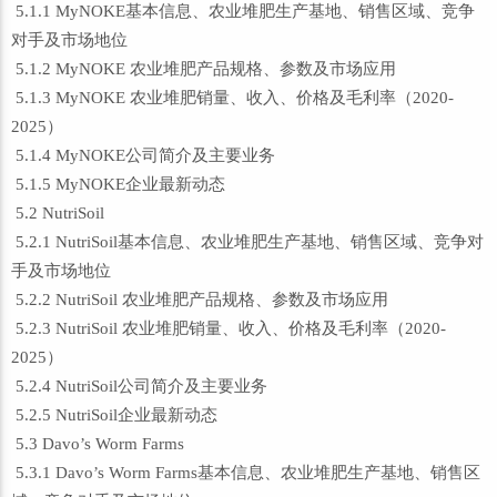
5.1.1 MyNOKE基本信息、农业堆肥生产基地、销售区域、竞争
对手及市场地位
5.1.2 MyNOKE 农业堆肥产品规格、参数及市场应用
5.1.3 MyNOKE 农业堆肥销量、收入、价格及毛利率（2020-
2025）
5.1.4 MyNOKE公司简介及主要业务
5.1.5 MyNOKE企业最新动态
5.2 NutriSoil
5.2.1 NutriSoil基本信息、农业堆肥生产基地、销售区域、竞争对
手及市场地位
5.2.2 NutriSoil 农业堆肥产品规格、参数及市场应用
5.2.3 NutriSoil 农业堆肥销量、收入、价格及毛利率（2020-
2025）
5.2.4 NutriSoil公司简介及主要业务
5.2.5 NutriSoil企业最新动态
5.3 Davo’s Worm Farms
5.3.1 Davo’s Worm Farms基本信息、农业堆肥生产基地、销售区