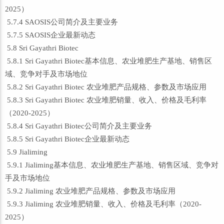
2025）
5.7.4 SAOSIS公司简介及主要业务
5.7.5 SAOSIS企业最新动态
5.8 Sri Gayathri Biotec
5.8.1 Sri Gayathri Biotec基本信息、农业堆肥生产基地、销售区
域、竞争对手及市场地位
5.8.2 Sri Gayathri Biotec 农业堆肥产品规格、参数及市场应用
5.8.3 Sri Gayathri Biotec 农业堆肥销量、收入、价格及毛利率
（2020-2025）
5.8.4 Sri Gayathri Biotec公司简介及主要业务
5.8.5 Sri Gayathri Biotec企业最新动态
5.9 Jialiming
5.9.1 Jialiming基本信息、农业堆肥生产基地、销售区域、竞争对
手及市场地位
5.9.2 Jialiming 农业堆肥产品规格、参数及市场应用
5.9.3 Jialiming 农业堆肥销量、收入、价格及毛利率（2020-
2025）