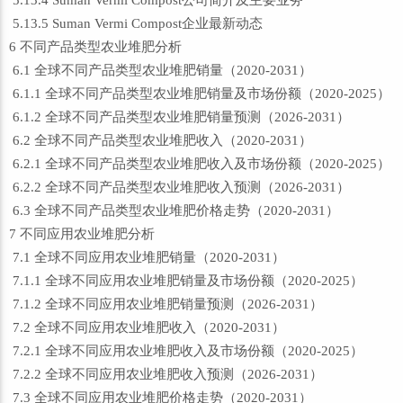
5.13.4 Suman Vermi Compost公司简介及主要业务
5.13.5 Suman Vermi Compost企业最新动态
6 不同产品类型农业堆肥分析
6.1 全球不同产品类型农业堆肥销量（2020-2031）
6.1.1 全球不同产品类型农业堆肥销量及市场份额（2020-2025）
6.1.2 全球不同产品类型农业堆肥销量预测（2026-2031）
6.2 全球不同产品类型农业堆肥收入（2020-2031）
6.2.1 全球不同产品类型农业堆肥收入及市场份额（2020-2025）
6.2.2 全球不同产品类型农业堆肥收入预测（2026-2031）
6.3 全球不同产品类型农业堆肥价格走势（2020-2031）
7 不同应用农业堆肥分析
7.1 全球不同应用农业堆肥销量（2020-2031）
7.1.1 全球不同应用农业堆肥销量及市场份额（2020-2025）
7.1.2 全球不同应用农业堆肥销量预测（2026-2031）
7.2 全球不同应用农业堆肥收入（2020-2031）
7.2.1 全球不同应用农业堆肥收入及市场份额（2020-2025）
7.2.2 全球不同应用农业堆肥收入预测（2026-2031）
7.3 全球不同应用农业堆肥价格走势（2020-2031）