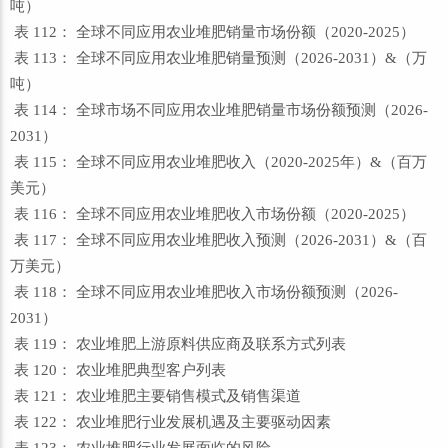
吨）
表 112： 全球不同应用农业堆肥销量市场份额（2020-2025）
表 113： 全球不同应用农业堆肥销量预测（2026-2031）&（万
吨）
表 114： 全球市场不同应用农业堆肥销量市场份额预测（2026-
2031）
表 115： 全球不同应用农业堆肥收入（2020-2025年）&（百万
美元）
表 116： 全球不同应用农业堆肥收入市场份额（2020-2025）
表 117： 全球不同应用农业堆肥收入预测（2026-2031）&（百
万美元）
表 118： 全球不同应用农业堆肥收入市场份额预测（2026-
2031）
表 119： 农业堆肥上游原料供应商及联系方式列表
表 120： 农业堆肥典型客户列表
表 121： 农业堆肥主要销售模式及销售渠道
表 122： 农业堆肥行业发展机遇及主要驱动因素