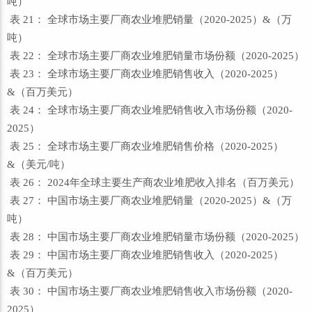
吨）
表 21： 全球市场主要厂商农业堆肥销量（2020-2025）&（万
吨）
表 22： 全球市场主要厂商农业堆肥销量市场份额（2020-2025）
表 23： 全球市场主要厂商农业堆肥销售收入（2020-2025）
&（百万美元）
表 24： 全球市场主要厂商农业堆肥销售收入市场份额（2020-
2025）
表 25： 全球市场主要厂商农业堆肥销售价格（2020-2025）
&（美元/吨）
表 26： 2024年全球主要生产商农业堆肥收入排名（百万美元）
表 27： 中国市场主要厂商农业堆肥销量（2020-2025）&（万
吨）
表 28： 中国市场主要厂商农业堆肥销量市场份额（2020-2025）
表 29： 中国市场主要厂商农业堆肥销售收入（2020-2025）
&（百万美元）
表 30： 中国市场主要厂商农业堆肥销售收入市场份额（2020-
2025）