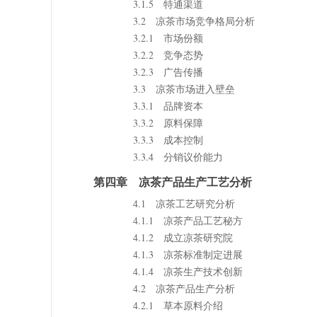
3.1.5 特通渠道
3.2 凉茶市场竞争格局分析
3.2.1 市场份额
3.2.2 竞争态势
3.2.3 广告传播
3.3 凉茶市场进入壁垒
3.3.1 品牌资本
3.3.2 原料保障
3.3.3 成本控制
3.3.4 分销议价能力
第四章 凉茶产品生产工艺分析
4.1 凉茶工艺研究分析
4.1.1 凉茶产品工艺秘方
4.1.2 成立凉茶研究院
4.1.3 凉茶标准制定进展
4.1.4 凉茶生产技术创新
4.2 凉茶产品生产分析
4.2.1 草本原料介绍