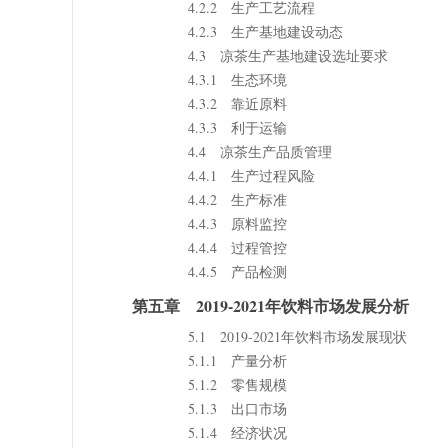
4.2.2 生产工艺流程
4.2.3 生产基地建设动态
4.3 凉茶生产基地建设选址要求
4.3.1 生态环境
4.3.2 靠近原料
4.3.3 利于运输
4.4 凉茶生产品质管理
4.4.1 生产过程风险
4.4.2 生产标准
4.4.3 原料监控
4.4.4 过程管控
4.4.5 产品检测
第五章 2019-2021年饮料市场发展分析
5.1 2019-2021年饮料市场发展现状
5.1.1 产量分析
5.1.2 零售规模
5.1.3 出口市场
5.1.4 经济状况