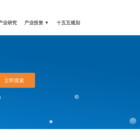
媒体报道
关于我们
联系我们
产业研究
产业投资 ▼
十五五规划
立即搜索
印