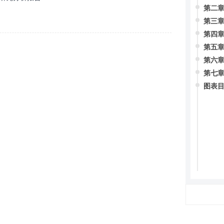
第二章
第三章
第四
第五章
第六章
第七章
图表