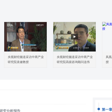
央视财经频道采访中商产业
央视财经频道采访中商产业
凤凰
研究院袁健教授
研究院高级咨询顾问连伟
授
第一
测研究分析报告