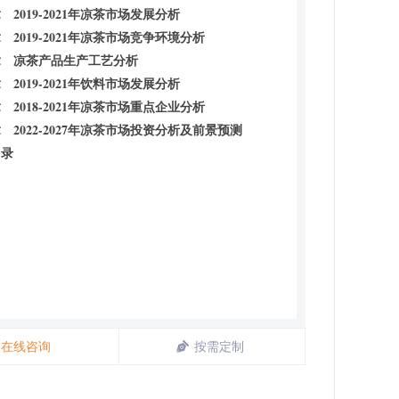
 2019-2021年凉茶市场发展分析
 2019-2021年凉茶市场竞争环境分析
章 凉茶产品生产工艺分析
 2019-2021年饮料市场发展分析
 2018-2021年凉茶市场重点企业分析
 2022-2027年凉茶市场投资分析及前景预测
目录
在线咨询
按需定制