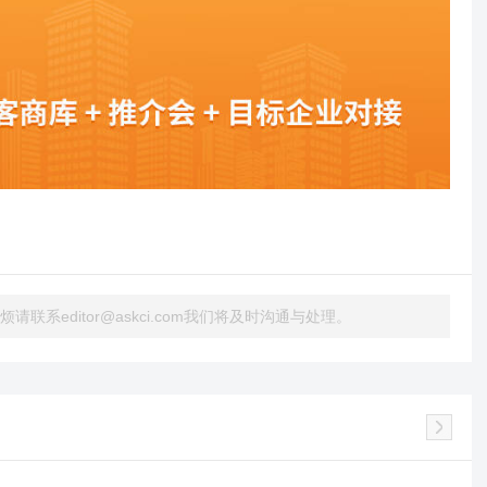
系editor@askci.com我们将及时沟通与处理。