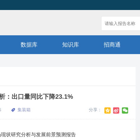
数据库
知识库
招商通
析：出口量同比下降23.1%
6
集装箱
分享：
市场现状研究分析与发展前景预测报告