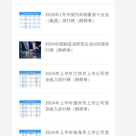
2026年1月中国汽车销量前十企业
（集团）排行榜（附榜单）
2024中国制造业民营企业500强排
行榜（附榜单）
2024年上半年兰州市上市公司营
业收入排行榜（附榜单）
2024年上半年滁州市上市公司营
业收入排行榜（附榜单）
2024年上半年珠海市上市公司营