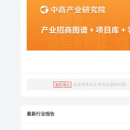
如发现本站文章存在版权问题，烦请联
最新行业报告