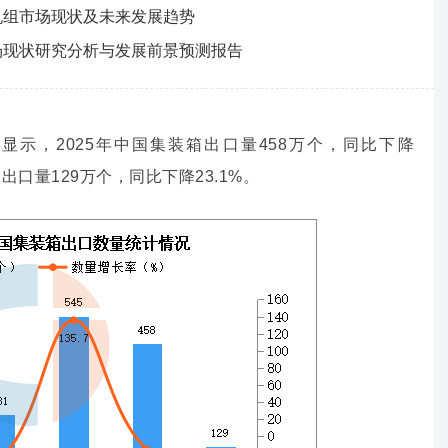
电机组市场现状及未来发展趋势
市场现状研究分析与发展前景预测报告
示，2025年中国集装箱出口量458万个，同比下降
箱出口量129万个，同比下降23.1%。