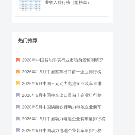
业收入排行榜（附榜单）
热门推荐
2026年中国智能手表行业市场前景预测研究
报告（简版）
2026年1-5月中国整车出口前十企业排行榜
（附榜单）
2026年5月中国三元动力电池企业装车量排
行榜TOP10（附榜单）
2026年5月中国整车出口量前十企业排行榜
（附榜单）
2026年5月中国磷酸铁锂动力电池企业装车
量排行榜TOP10（附榜单）
2026年1-5月中国动力电池企业装车量排行榜
TOP10（附榜单）
2026年5月中国动力电池企业装车量排行榜