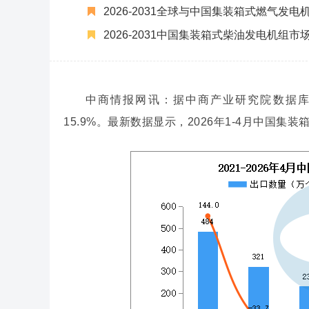
2026-2031全球与中国集装箱式燃气发
2026-2031中国集装箱式柴油发电机组
中商情报网讯：据中商产业研究院数据库显
15.9%。最新数据显示，2026年1-4月中国集装