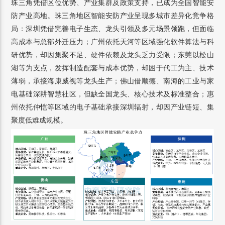
珠三角凭借区位优势、产业集群及政策支持，已成为全国智能安
防产业高地。珠三角地区智能安防产业呈现多城市差异化竞争格
局：深圳凭借完善电子生态、龙头引领及多元场景领跑，但面临
高成本与总部外迁压力；广州依托天河等区域强化软件算法与科
研优势，却因集聚不足、硬件依赖及龙头乏力受限；东莞以松山
湖等为支点，发挥制造配套与成本优势，却困于代工为主、技术
薄弱，承接海康威视等龙头生产；佛山借顺德、南海的工业与家
电基础深耕智慧社区，但缺全国龙头、核心技术及标准整合；惠
州依托仲恺等区域的电子基础承接深圳辐射，却因产业链短、集
聚度低难成规模。