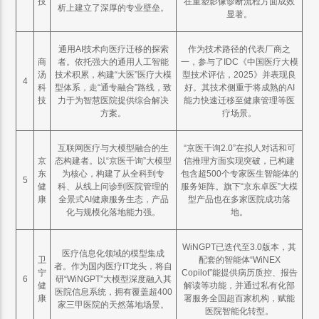
技
在重塑影像诊断流程方面成效
析上建立了深厚的专业壁垒。
显著。
通用AI技术向医疗迁移的探索
作为技术路径的代表厂商之
商
者。依托强大的通用人工智能
一，参与了IDC《中国医疗大模
汤
技术积累，构建“大医”医疗大模
型技术评估，2025》并表现良
4
科
型体系，走“通专融合”路线，致
好。其技术侧重于将成熟的AI
技
力于为智慧医院提供综合解决
能力快速迁移至健康管理等医
方案。
疗场景。
互联网医疗与大模型融合的生
“京医千询2.0”在拟人对话和可
京
态构建者。以“京医千询”大模型
信推理方面实现突破，已构建
东
为核心，构建了从全科到专
包含超500个专家医生智能体的
5
健
科、从线上问诊到医院管理的
服务矩阵。旗下“京东卓医”大模
康
全景式AI健康服务生态，产品
型产品也在多家医院成功落
化与规模化落地能力强。
地。
WiNGPT已迭代至3.0版本，其
医疗信息化领域的模型集成
卫
配套的智能体“WiNEX
者。作为国内医疗IT龙头，将自
宁
Copilot”能提供病历质控、报告
6
研“WiNGPT”大模型深度融入其
健
解读等功能，并通过私有化部
医院信息系统，拥有覆盖超400
康
署服务全国超百家机构，赋能
家三甲医院的天然落地场景。
医院智能化转型。