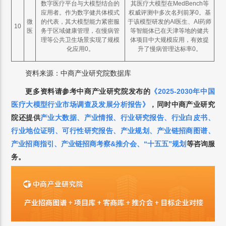
数字医疗平台与大模型结合的
其医疗大模型在MedBench等
应用者。作为数字健共体模式
权威评测中多次名列前茅0。基
微
的代表，其大模型能力紧密服
于该模型研发的AI医生、AI药师
10
医
务于区域健康管理，在慢病管
等智能体已在天津等地的健共
理等公共卫生场景实现了规模
体项目中大规模应用，有效提
化应用0。
升了慢病管理达标率0。
资料来源：中商产业研究院数据库
更多资料请参考中商产业研究院发布的
《2025-2030年中国
医疗大模型行业市场调查及发展分析报告》
，
同时中商产业研究
院还提供
产业大数据
、
产业情报
、
行业研究报告
、
行业白皮书
、
行业地位证明
、
可行性研究报告
、
产业规划
、
产业链招商图谱
、
产业招商指引
、
产业链招商考察&推介会
、
“十五五”规划
等咨询服
务。