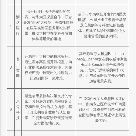
携手行业巨头快速崛起的代
基于与华为联合开发的“润医大
润
表。与华为云深度合作，联合
模型”，公司推出了覆盖全场景
达
开发“润医”大模型，并依托自身
7
及心肌病等专科领域的智能
医
在医学实验室服务领域的积
体，构建了从诊疗辅助到个人
疗
累，推动大模型在专科领域和
健康管理的服务闭环。
体检等场景的落地。
其开源医疗大模型Baichuan-
开源医疗大模型的技术标杆。
百
M2在OpenAI发布的权威评测集
通过发布高性能开源模型，为
川
HealthBench上综合成绩领
8
行业提供底层技术选项，其在
智
先，成为开源领域的标杆模
权威评测中展现出的推理能力
能
型，并与多家医院展开合作以
已达到国际一流水准。
加速场景实践。
聚焦临床质控与决策支持的专
在IDC的医疗大模型技术评估
惠
家。其解决方案以医院临床诊
中，作为专业医疗技术厂商受
每
疗和质量控制为核心场景，基
9
到认可，其模型在问题分析的
科
于真实的临床数据与认知积
全面性和临床思维逻辑上展现
技
累，在提升医院诊疗规范与安
出优势。
全方面落地扎实。