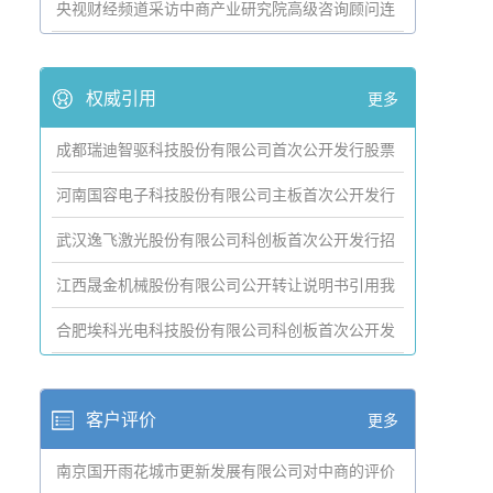
央视财经频道采访中商产业研究院高级咨询顾问连
伟
权威引用
更多
成都瑞迪智驱科技股份有限公司首次公开发行股票
并在创业板上市招股说明书
河南国容电子科技股份有限公司主板首次公开发行
招股说明书引用我公司数据
武汉逸飞激光股份有限公司科创板首次公开发行招
股说明书引用我公司资料
江西晟金机械股份有限公司公开转让说明书引用我
公司数据
合肥埃科光电科技股份有限公司科创板首次公开发
行招股说明书引用我公司数据
客户评价
更多
南京国开雨花城市更新发展有限公司对中商的评价