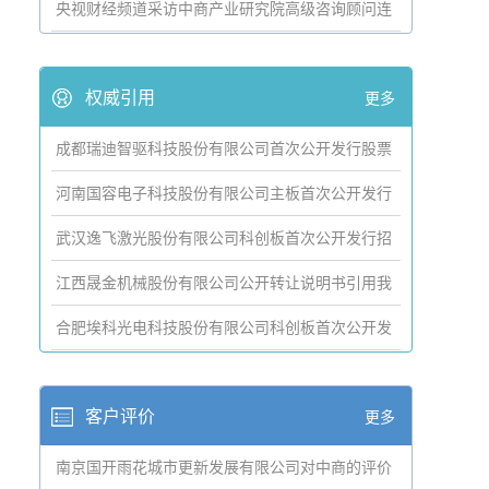
央视财经频道采访中商产业研究院高级咨询顾问连
伟
权威引用
更多
成都瑞迪智驱科技股份有限公司首次公开发行股票
并在创业板上市招股说明书
河南国容电子科技股份有限公司主板首次公开发行
招股说明书引用我公司数据
武汉逸飞激光股份有限公司科创板首次公开发行招
股说明书引用我公司资料
江西晟金机械股份有限公司公开转让说明书引用我
公司数据
合肥埃科光电科技股份有限公司科创板首次公开发
行招股说明书引用我公司数据
客户评价
更多
南京国开雨花城市更新发展有限公司对中商的评价