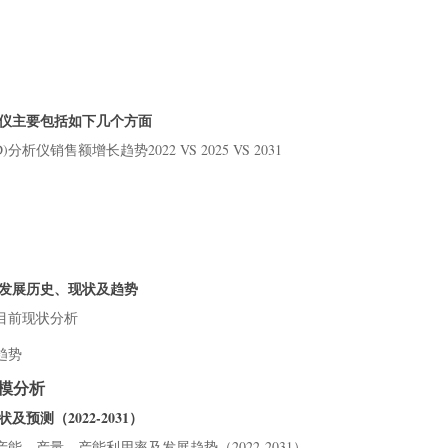
6 不
6.
量（2
6.
入（2
分析仪主要包括如下几个方面
6.
析仪销售额增长趋势2022 VS 2025 VS 2031
格走
7 不
7.
（20
7.
（20
景、发展历史、现状及趋势
7.
业目前现状分析
势（2
8 上
展趋势
8.
规模分析
8.
及预测（2022-2031）
8.
仪产能、产量、产能利用率及发展趋势（2022-2031）