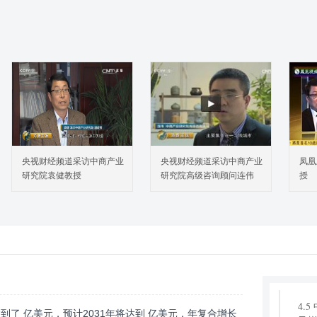
3.
产
3.
析
3.
型
3.
度
3.
4 全
央视财经频道采访中商产业
央视财经频道采访中商产业
凤凰
4.
研究院袁健教授
研究院高级咨询顾问连伟
授
模分析
4.
析：2
4.
及增
4.
及增
4.
达到了 亿美元，预计2031年将达到 亿美元，年复合增长