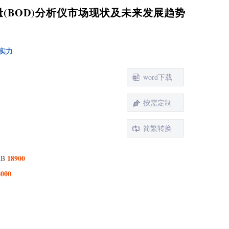
3 从不同应用，实验室生化需氧量(BOD)分析仪主要包
氧量(BOD)分析仪市场现状及未来发展趋势
如下几个方面
4 实验室生化需氧量(BOD)分析仪行业背景、发展历
、现状及趋势
实力
球实验室生化需氧量(BOD)分析仪总体规模分析
1 全球实验室生化需氧量(BOD)分析仪供需现状及预测
word下载
22-2031）
2 全球主要地区实验室生化需氧量(BOD)分析仪产量及
趋势（2022-2031）
按需定制
3 中国实验室生化需氧量(BOD)分析仪供需现状及预测
22-2031）
简繁转换
4 全球实验室生化需氧量(BOD)分析仪销量及销售额
球与中国主要厂商市场份额分析
18900
MB
1 全球市场主要厂商实验室生化需氧量(BOD)分析仪产
8000
市场份额
2 全球市场主要厂商实验室生化需氧量(BOD)分析仪销
022-2025）
3 中国市场主要厂商实验室生化需氧量(BOD)分析仪销
022-2025）