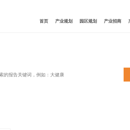
首页
产业规划
园区规划
产业招商
特色小镇
田园综合体
养老
机器人
产业规划
新能源汽车
3D打
1 实
1.
1.
主