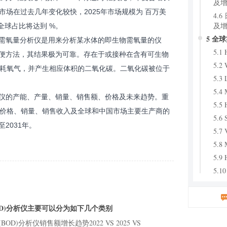
及增
中国市场在过去几年变化较快，2025年市场规模为 百万美
4.
及增
全球占比将达到 %。
5 全
化需氧量分析仪是用来分析某水体的即生物需氧量的仪
5.1 
简便方法，其结果极为可靠。存在于或接种在含有可生物
5.2
耗氧气，并产生相应体积的二氧化碳。二氧化碳被位于
5.3 
5.4 
析仪的产能、产量、销量、销售额、价格及未来趋势。重
5.5 
价格、销量、销售收入及全球和中国市场主要生产商的
5.6 
至2031年。
5.7 
5.8 
5.9 
5.1
5.
5.
OD)分析仪主要可以分为如下几个类别
5.
D)分析仪销售额增长趋势2022 VS 2025 VS
5.