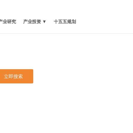
媒体报道
关于我们
联系我们
产业研究
产业投资 ▼
十五五规划
立即搜索
印
验室生化需氧量(BOD)分析仪市场概述
1 产品定义及统计范围
2 按照不同产品类型，实验室生化需氧量(BOD)分析仪
要可以分为如下几个类别