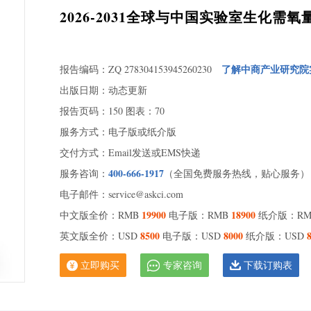
1.
2026-2031全球与中国实验室生化需
括
1.
史
了解中商产业研究院
报告编码：ZQ 278304153945260230
2 全
出版日期：动态更新
2.
（20
报告页码：150 图表：70
2.
服务方式：电子版或纸介版
发展
交付方式：Email发送或EMS快递
2.
（20
400-666-1917
服务咨询：
（全国免费服务热线，贴心服务）
2.
电子邮件：service@askci.com
3 全
19900
18900
中文版全价：RMB
电子版：RMB
纸介版：R
3.
8500
8000
英文版全价：USD
电子版：USD
纸介版：USD
能
3.
立即购买
专家咨询
下载订购表
量（2
3.
量（2