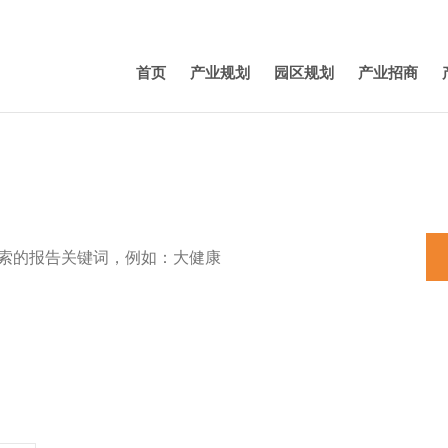
首页
产业规划
园区规划
产业招商
特色小镇
田园综合体
养老
机器人
产业规划
新能源汽车
3D打