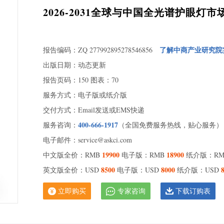
2026-2031全球与中国全光谱护眼灯
1 全
了解中商产业研究院
报告编码：ZQ 277992895278546856
1.
出版日期：动态更新
1.
报告页码：150 图表：70
几
1.
服务方式：电子版或纸介版
面
交付方式：Email发送或EMS快递
1.
400-666-1917
服务咨询：
（全国免费服务热线，贴心服务）
2 全
电子邮件：service@askci.com
2.
19900
18900
中文版全价：RMB
电子版：RMB
纸介版：R
2.
203
8500
8000
英文版全价：USD
电子版：USD
纸介版：USD
2.
立即购买
专家咨询
下载订购表
2.
3 全
3.