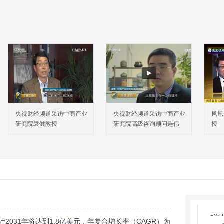
3.
3.
3.
3.
3.
3.
3.
4 全
4.
央视财经频道采访中商产业
央视财经频道采访中商产业
凤凰
2025
研究院袁健教授
研究院高级咨询顾问连伟
授
4.
VS 
4.
203
4.
203
4.
203
2031年将达到1.8亿美元，年复合增长率（CAGR）为