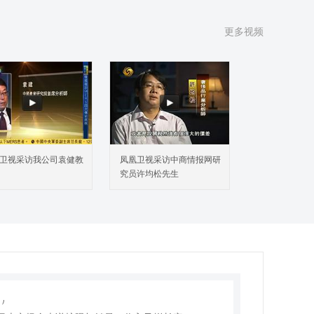
2 全球市场主要厂商全光谱护眼灯销量（2022-2025）
3 中国市场主要厂商全光谱护眼灯销量（2022-2025）
更多视频
4 全球主要厂商全光谱护眼灯总部及产地分布
5 全球主要厂商成立时间及全光谱护眼灯商业化日期
6 全球主要厂商全光谱护眼灯产品类型及应用
7 全光谱护眼灯行业集中度、竞争程度分析
8 新增投资及市场并购活动
球全光谱护眼灯主要地区分析
1 全球主要地区全光谱护眼灯市场规模分析：2022 VS
卫视采访我公司袁健教
凤凰卫视采访中商情报网研
 VS 2031
究员许均松先生
2 全球主要地区全光谱护眼灯销量分析：2022 VS 2025
2031
3 北美市场全光谱护眼灯销量、收入及增长率（2022-
1）
4 欧洲市场全光谱护眼灯销量、收入及增长率（2022-
1）
5 中国市场全光谱护眼灯销量、收入及增长率（2022-
1）