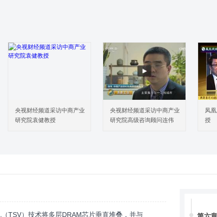
第四
第三章
第一
第二
第三
第四
第五
第六
第四章
央视财经频道采访中商产业
央视财经频道采访中商产业
凤凰
第一
研究院袁健教授
研究院高级咨询顾问连伟
授
第二
第三
第四
第五章
第一
第二
第三
通过硅通孔（TSV）技术将多层DRAM芯片垂直堆叠，并与
第六章