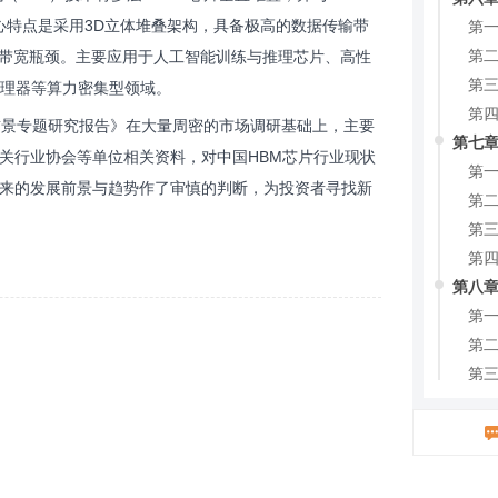
第一
核心特点是采用3D立体堆叠架构，具备极高的数据传输带
第二
的带宽瓶颈。主要应用于人工智能训练与推理芯片、高性
第三
处理器等算力密集型领域。
第四
机会前景专题研究报告》在大量周密的市场调研基础上，主要
第七章
关行业协会等单位相关资料，对中国HBM芯片行业现状
第一
来的发展前景与趋势作了审慎的判断，为投资者寻找新
第二
第三
第四
第八章
第
第二
第三
第四
第五
第九章
预测