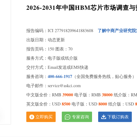
2026-2031年中国HBM芯片市场调
了解中商产业研究院
报告编码：ICI 277918209641883608
出版日期：动态更新
报告页码：150 图表：70
服务方式：电子版或纸介版
第一章
交付方式：Email发送或EMS快递
第一
400-666-1917
服务咨询：
（全国免费服务热线，贴心服务）
第二
电子邮件：service@askci.com
第三
39000
38000
中文版全价：RMB
电子版：RMB
纸介版：R
第四
8500
8000
英文版全价：USD
电子版：USD
纸介版：USD
第二章
第一
立即购买
专家咨询
下载订购表
第二
第三