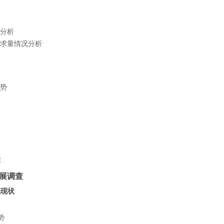
况分析
域需求量情况分析
走势
示
发展调查
场现状
势