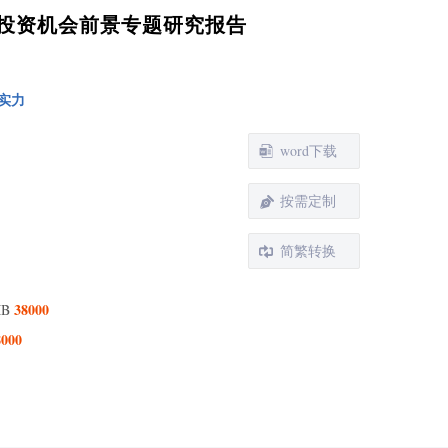
查与投资机会前景专题研究报告
实力
word下载
按需定制
 HBM芯片行业发展综述
节 HBM芯片的概念及解析
简繁转换
节 HBM芯片的应用领域分析
节 HBM芯片行业发展情况
38000
MB
节 HBM芯片行业传统商业模式分析
8000
 中国HBM芯片产业政策环境分析
节 HBM芯片行业监管管理体制
节 HBM芯片行业标准体系建设现状
节 HBM芯片行业政策分析