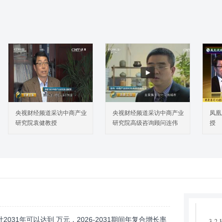
1 前
1.
1.
几
1.
1.
2 中
2.
央视财经频道采访中商产业
央视财经频道采访中商产业
凤凰
额
研究院袁健教授
研究院高级咨询顾问连伟
授
2.
2.
期
2.
2.
3 中
3.1 
031年可以达到 万元，2026-2031期间年复合增长率
3.2