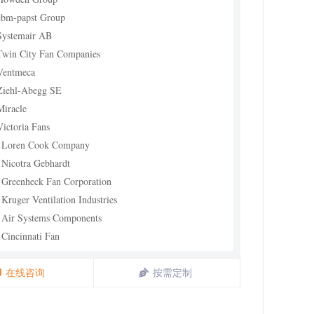
ebm-papst Group
Systemair AB
Twin City Fan Companies
Ventmeca
Ziehl-Abegg SE
Miracle
Victoria Fans
 Loren Cook Company
 Nicotra Gebhardt
 Greenheck Fan Corporation
 Kruger Ventilation Industries
 Air Systems Components
 Cincinnati Fan
 Pelonis Technologies
 Dynamic Motors (India)
在线咨询
按需定制
 Maico Italia SpA(DYNAIR?)
9 LONGWELL