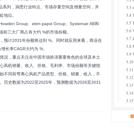
3.3 
域产品系列，洞悉行业特点、市场存量空间及增量空间，并
3.4 
处地位。
3.5 
den Group、ebm-papst Group、Systemair AB和
3.6 
5年中国市场前三大厂商占有大约 %的市场份额。
3.7 
预计2031年份额将达到 %。同时就应用来看，商业在
3.8 
合增长率CAGR大约为 %。
3.9 
情况，重点关注在中国市场扮演重要角色的全球及本土
3.10
心风机销量、收入、价格、毛利率、市场份额等关键指
3.11
如不同前弯离心风机产品类型、价格、销量、收入，不
3.12
数据为2022至2025年，预测数据为2026至2031
3.13
3.14
3.15
3.16
3.17
3.18
3.1