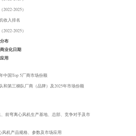
6.
022-2025）
6.
风机收入排名
7 行
7.
022-2025）
7.
地分布
7.
机商业化日期
7.
及应用
7.
7.
5年中国Top 5厂商市场份额
7.
8 中
梯队和第三梯队厂商（品牌）及2025年市场份额
8.
8.
9 研
n GmbH基本信息、前弯离心风机生产基地、总部、竞争对手及市
10 附
10
10
GmbH 前弯离心风机产品规格、参数及市场应用