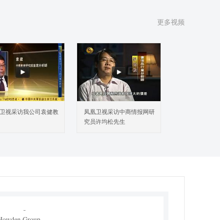
更多视频
弯离心风机市场概述
1 产品定义及统计范围
2 按照不同产品类型，前弯离心风机主要可以分为如下
个类别
3 从不同应用，前弯离心风机主要包括如下几个方面
4 中国前弯离心风机发展现状及未来趋势（2022-2031）
国市场主要前弯离心风机厂商分析
1 中国市场主要厂商前弯离心风机销量、收入及市场份
卫视采访我公司袁健教
凤凰卫视采访中商情报网研
究员许均松先生
2 中国市场主要厂商前弯离心风机总部及产地分布
3 中国市场主要厂商成立时间及前弯离心风机商业化日
4 中国市场主要厂商前弯离心风机产品类型及应用
5 前弯离心风机行业集中度、竞争程度分析
国市场前弯离心风机主要企业分析
Rosenberg Ventilatoren GmbH
 Howden Group