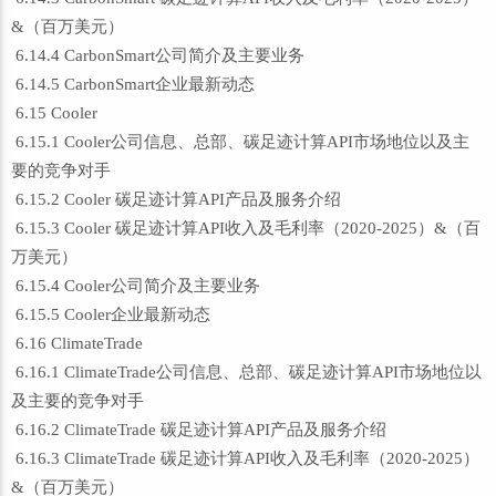
&（百万美元）
6.14.4 CarbonSmart公司简介及主要业务
6.14.5 CarbonSmart企业最新动态
6.15 Cooler
6.15.1 Cooler公司信息、总部、碳足迹计算API市场地位以及主
要的竞争对手
6.15.2 Cooler 碳足迹计算API产品及服务介绍
6.15.3 Cooler 碳足迹计算API收入及毛利率（2020-2025）&（百
万美元）
6.15.4 Cooler公司简介及主要业务
6.15.5 Cooler企业最新动态
6.16 ClimateTrade
6.16.1 ClimateTrade公司信息、总部、碳足迹计算API市场地位以
及主要的竞争对手
6.16.2 ClimateTrade 碳足迹计算API产品及服务介绍
6.16.3 ClimateTrade 碳足迹计算API收入及毛利率（2020-2025）
&（百万美元）