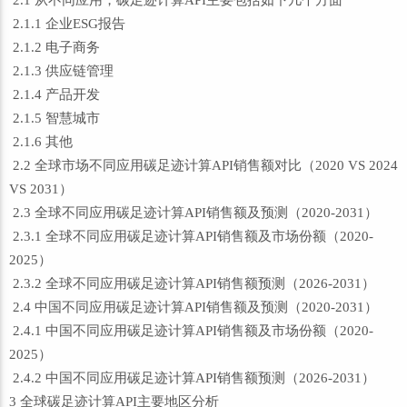
2.1 从不同应用，碳足迹计算API主要包括如下几个方面
2.1.1 企业ESG报告
2.1.2 电子商务
2.1.3 供应链管理
2.1.4 产品开发
2.1.5 智慧城市
2.1.6 其他
2.2 全球市场不同应用碳足迹计算API销售额对比（2020 VS 2024
VS 2031）
2.3 全球不同应用碳足迹计算API销售额及预测（2020-2031）
2.3.1 全球不同应用碳足迹计算API销售额及市场份额（2020-
2025）
2.3.2 全球不同应用碳足迹计算API销售额预测（2026-2031）
2.4 中国不同应用碳足迹计算API销售额及预测（2020-2031）
2.4.1 中国不同应用碳足迹计算API销售额及市场份额（2020-
2025）
2.4.2 中国不同应用碳足迹计算API销售额预测（2026-2031）
3 全球碳足迹计算API主要地区分析