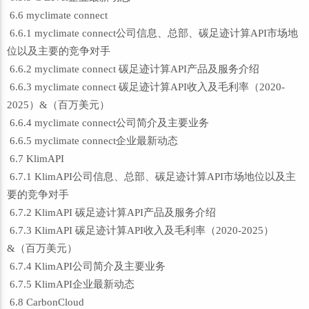
6.6 myclimate connect
6.6.1 myclimate connect公司信息、总部、碳足迹计算API市场地
位以及主要的竞争对手
6.6.2 myclimate connect 碳足迹计算API产品及服务介绍
6.6.3 myclimate connect 碳足迹计算API收入及毛利率（2020-
2025）&（百万美元）
6.6.4 myclimate connect公司简介及主要业务
6.6.5 myclimate connect企业最新动态
6.7 KlimAPI
6.7.1 KlimAPI公司信息、总部、碳足迹计算API市场地位以及主
要的竞争对手
6.7.2 KlimAPI 碳足迹计算API产品及服务介绍
6.7.3 KlimAPI 碳足迹计算API收入及毛利率（2020-2025）
&（百万美元）
6.7.4 KlimAPI公司简介及主要业务
6.7.5 KlimAPI企业最新动态
6.8 CarbonCloud