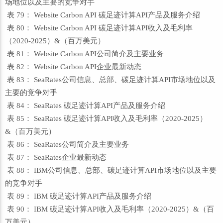
场地位以及主要的竞争对手
表 79： Website Carbon API 碳足迹计算API产品及服务介绍
表 80： Website Carbon API 碳足迹计算API收入及毛利率
（2020-2025）&（百万美元）
表 81： Website Carbon API公司简介及主要业务
表 82： Website Carbon API企业最新动态
表 83： SeaRates公司信息、总部、碳足迹计算API市场地位以及
主要的竞争对手
表 84： SeaRates 碳足迹计算API产品及服务介绍
表 85： SeaRates 碳足迹计算API收入及毛利率（2020-2025）
&（百万美元）
表 86： SeaRates公司简介及主要业务
表 87： SeaRates企业最新动态
表 88： IBM公司信息、总部、碳足迹计算API市场地位以及主要
的竞争对手
表 89： IBM 碳足迹计算API产品及服务介绍
表 90： IBM 碳足迹计算API收入及毛利率（2020-2025）&（百
万美元）