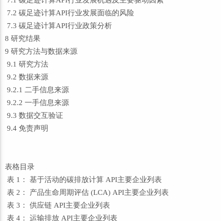
7.1 碳足迹计算API行业发展机遇及主要驱动因素
7.2 碳足迹计算API行业发展面临的风险
7.3 碳足迹计算API行业政策分析
8 研究结果
9 研究方法与数据来源
9.1 研究方法
9.2 数据来源
9.2.1 二手信息来源
9.2.2 一手信息来源
9.3 数据交互验证
9.4 免责声明
表格目录
表 1： 基于活动的碳排放计算 API主要企业列表
表 2： 产品生命周期评估 (LCA) API主要企业列表
表 3： 供应链 API主要企业列表
表 4： 运输排放 API主要企业列表