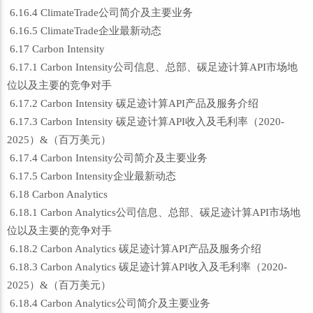
6.16.4 ClimateTrade公司简介及主要业务
6.16.5 ClimateTrade企业最新动态
6.17 Carbon Intensity
6.17.1 Carbon Intensity公司信息、总部、碳足迹计算API市场地
位以及主要的竞争对手
6.17.2 Carbon Intensity 碳足迹计算API产品及服务介绍
6.17.3 Carbon Intensity 碳足迹计算API收入及毛利率（2020-
2025）&（百万美元）
6.17.4 Carbon Intensity公司简介及主要业务
6.17.5 Carbon Intensity企业最新动态
6.18 Carbon Analytics
6.18.1 Carbon Analytics公司信息、总部、碳足迹计算API市场地
位以及主要的竞争对手
6.18.2 Carbon Analytics 碳足迹计算API产品及服务介绍
6.18.3 Carbon Analytics 碳足迹计算API收入及毛利率（2020-
2025）&（百万美元）
6.18.4 Carbon Analytics公司简介及主要业务