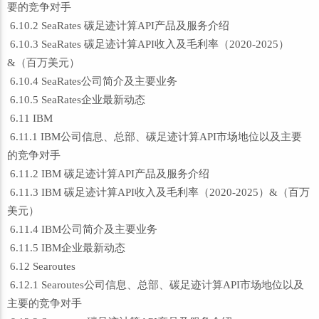
要的竞争对手
6.10.2 SeaRates 碳足迹计算API产品及服务介绍
6.10.3 SeaRates 碳足迹计算API收入及毛利率（2020-2025）
&（百万美元）
6.10.4 SeaRates公司简介及主要业务
6.10.5 SeaRates企业最新动态
6.11 IBM
6.11.1 IBM公司信息、总部、碳足迹计算API市场地位以及主要
的竞争对手
6.11.2 IBM 碳足迹计算API产品及服务介绍
6.11.3 IBM 碳足迹计算API收入及毛利率（2020-2025）&（百万
美元）
6.11.4 IBM公司简介及主要业务
6.11.5 IBM企业最新动态
6.12 Searoutes
6.12.1 Searoutes公司信息、总部、碳足迹计算API市场地位以及
主要的竞争对手