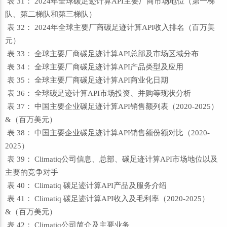
表 31： 2024年全球碳足迹计算API主要厂商市场地位（第一梯
队、第二梯队和第三梯队）
表 32： 2024年全球主要厂商碳足迹计算API收入排名（百万美
元）
表 33： 全球主要厂商碳足迹计算API总部及市场区域分布
表 34： 全球主要厂商碳足迹计算API产品类型及应用
表 35： 全球主要厂商碳足迹计算API商业化日期
表 36： 全球碳足迹计算API市场投资、并购等现状分析
表 37： 中国主要企业碳足迹计算API销售额列表（2020-2025）
&（百万美元）
表 38： 中国主要企业碳足迹计算API销售额份额对比（2020-
2025）
表 39： Climatiq公司信息、总部、碳足迹计算API市场地位以及
主要的竞争对手
表 40： Climatiq 碳足迹计算API产品及服务介绍
表 41： Climatiq 碳足迹计算API收入及毛利率（2020-2025）
&（百万美元）
表 42： Climatiq公司简介及主要业务