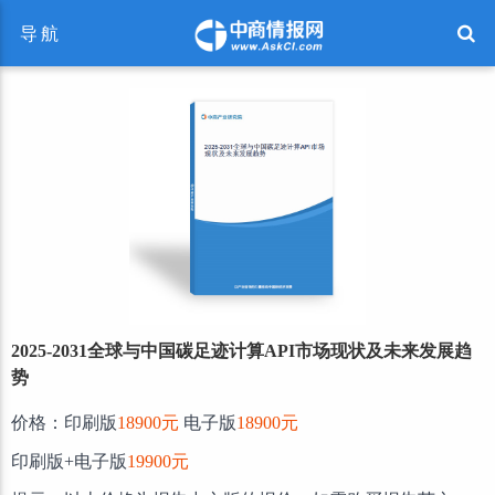
导航
2025-2031全球与中国碳足迹计算API市场现状及未来发展趋
势
价格：印刷版
18900元
电子版
18900元
印刷版+电子版
19900元