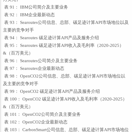
表 91： IBM公司简介及主要业务
表 92： IBM企业最新动态
表 93： Searoutes公司信息、总部、碳足迹计算API市场地位以及
主要的竞争对手
表 94： Searoutes 碳足迹计算API产品及服务介绍
表 95： Searoutes 碳足迹计算API收入及毛利率（2020-2025）
&（百万美元）
表 96： Searoutes公司简介及主要业务
表 97： Searoutes企业最新动态
表 98： OpenCO2公司信息、总部、碳足迹计算API市场地位以
及主要的竞争对手
表 99： OpenCO2 碳足迹计算API产品及服务介绍
表 100： OpenCO2 碳足迹计算API收入及毛利率（2020-2025）
&（百万美元）
表 101： OpenCO2公司简介及主要业务
表 102： OpenCO2企业最新动态
表 103： CarbonSmart公司信息、总部、碳足迹计算API市场地位