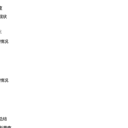
查
现状
况
口情况
口情况
总结
状调查