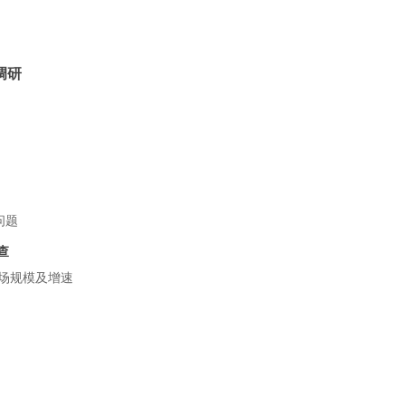
调研
问题
查
市场规模及增速