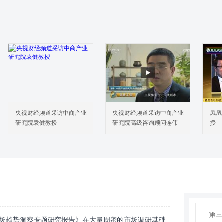
第一
第二
第
第四
第四章
第
第二
第三
第
央视财经频道采访中商产业
央视财经频道采访中商产业
凤凰
第五章
研究院袁健教授
研究院高级咨询顾问连伟
授
第一
第二
第三
第六章
第一
第二
第三
与市场趋势洞察专题研究报告》在大量周密的市场调研基础