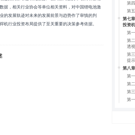
第四
数据，相关行业协会等单位相关资料，对中国锂电池激
第
业的发展轨迹对未来的发展前景与趋势作了审慎的判
第七章
焊机行业投资布局提供了至关重要的决策参考依据。
投资
第一
第二
透
第三
述
提
第八章
第一
第二
第三
第一
第二
第
第四
第五