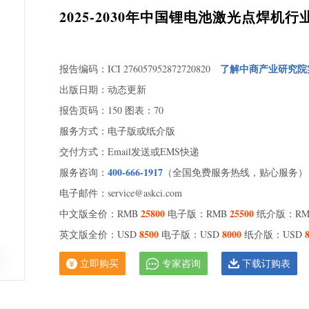
2025-2030年中国锂电池激光点焊
了解中商产业研究院
报告编码：ICI 276057952872720820
出版日期：动态更新
第一章
报告页码：150 图表：70
第一
服务方式：电子版或纸介版
第二
交付方式：Email发送或EMS快递
第三
400-666-1917
服务咨询：
（全国免费服务热线，贴心服务）
第二章
电子邮件：service@askci.com
第
25800
25500
中文版全价：RMB
电子版：RMB
纸介版：R
第
8500
8000
英文版全价：USD
电子版：USD
纸介版：USD
第
点
立即购买
专家咨询
下载订购表
第
第
第三章