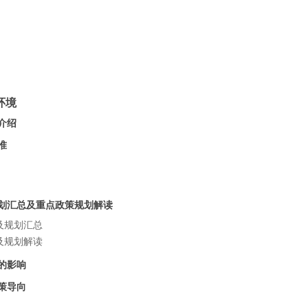
第六
第七
第八
第九
第十
环境
介绍
准
划汇总及重点政策规划解读
及规划汇总
及规划解读
的影响
策导向