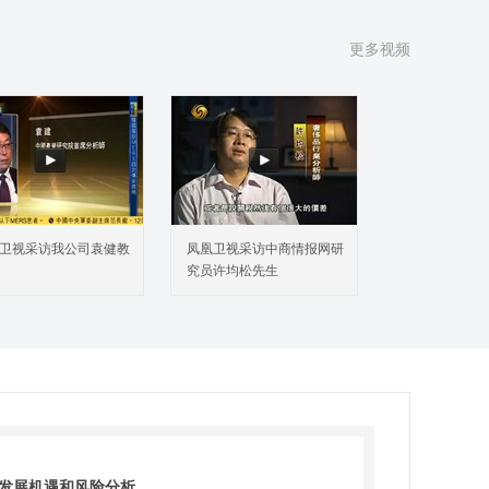
NetSuite
Oracle
更多视频
Godlan
 SAP
Synergy Resources
Fujitsu Glovia
RootstockSoftware
0 IQMS
国不同类型工厂管理云套件工具规模及预测
卫视采访我公司袁健教
凤凰卫视采访中商情报网研
1 中国不同类型工厂管理云套件工具规模及市场份额
究员许均松先生
18-2023）
2 中国不同类型工厂管理云套件工具规模预测（2024-
9）
国不同应用工厂管理云套件工具分析
1 中国不同应用工厂管理云套件工具规模及市场份额
18-2023）
2 中国不同应用工厂管理云套件工具规模预测（2024-
9）
业发展机遇和风险分析