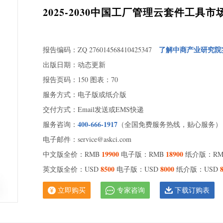
1.
2025-2030中国工厂管理云套件工
1.
方
1.
了解中商产业研究院
报告编码：ZQ 276014568410425347
（20
2 中
出版日期：动态更新
2.
报告页码：150 图表：70
额
服务方式：电子版或纸介版
2.
交付方式：Email发送或EMS快递
2.
点
400-666-1917
服务咨询：
（全国免费服务热线，贴心服务）
2.
电子邮件：service@askci.com
用
19900
18900
中文版全价：RMB
电子版：RMB
纸介版：R
2.
8500
8000
英文版全价：USD
电子版：USD
纸介版：USD
2.
3 主
立即购买
专家咨询
下载订购表
3.1 
3.2 