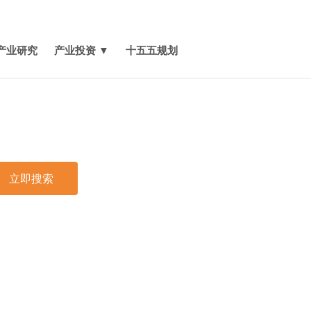
媒体报道
关于我们
联系我们
产业研究
产业投资 ▼
十五五规划
立即搜索
印
厂管理云套件工具市场概述
1 工厂管理云套件工具市场概述