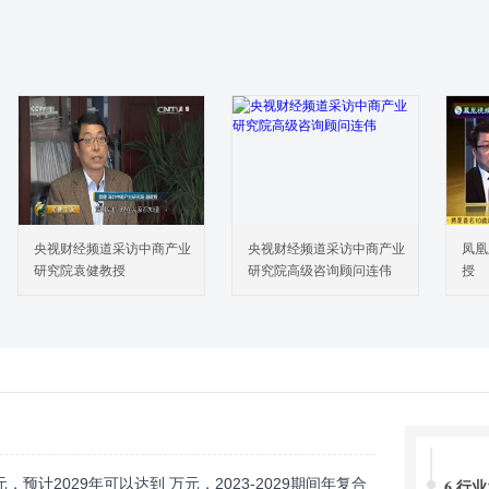
3.3 
3.4 
3.5 
3.6
3.7 
3.8 
3.9 
3.1
4 中
央视财经频道采访中商产业
央视财经频道采访中商产业
凤凰
4.
研究院袁健教授
研究院高级咨询顾问连伟
授
（20
4.
202
5 中
5.
（20
5.
202
预计2029年可以达到 万元，2023-2029期间年复合
6 行