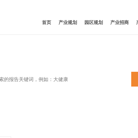
首页
产业规划
园区规划
产业招商
特色小镇
田园综合体
养老
机器人
产业规划
新能源汽车
3D打
1 工
1.