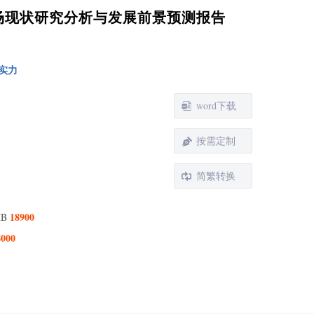
2 不同产品类型工厂管理云套件工具分析
具市场现状研究分析与发展前景预测报告
3 从不同应用，工厂管理云套件工具主要包括如下几个
面
4 中国工厂管理云套件工具市场规模现状及未来趋势
实力
18-2029）
国市场工厂管理云套件工具主要企业分析
word下载
1 中国市场主要企业工厂管理云套件工具规模及市场份
按需定制
2 中国市场主要企业总部及主要市场区域
3 中国市场主要厂商进入工厂管理云套件工具行业时间
简繁转换
4 中国市场主要厂商工厂管理云套件工具产品类型及应
18900
MB
5 工厂管理云套件工具行业集中度、竞争程度分析
8000
6 新增投资及市场并购活动
要企业简介
Infor
Acumatica