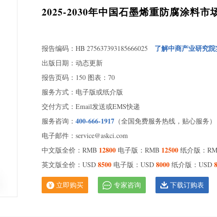
第一
2025-2030年中国石墨烯重防腐涂
分
第
第五章
分析
了解中商产业研究院
报告编码：HB 275637393185666025
第一
出版日期：动态更新
第
报告页码：150 图表：70
第
服务方式：电子版或纸介版
第四
交付方式：Email发送或EMS快递
第六章
况研
400-666-1917
服务咨询：
（全国免费服务热线，贴心服务）
第一
电子邮件：service@askci.com
分
12800
12500
中文版全价：RMB
电子版：RMB
纸介版：R
第二
分
8500
8000
英文版全价：USD
电子版：USD
纸介版：USD
第三
立即购买
专家咨询
下载订购表
平
第七章
行综