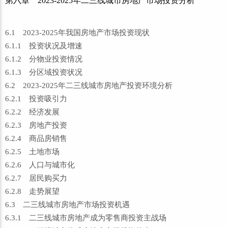
第六章 2023-2025年二三线城市房地产市场投资分析
6.1 2023-2025年我国房地产市场投资现状
6.1.1 投资状况及增速
6.1.2 分物业投资情况
6.1.3 分区域投资状况
6.2 2023-2025年二三线城市房地产投资环境分析
6.2.1 投资吸引力
6.2.2 经济发展
6.2.3 房地产投资
6.2.4 商品房销售
6.2.5 土地市场
6.2.6 人口与城市化
6.2.7 居民购买力
6.2.8 走势展望
6.3 二三线城市房地产市场投资机遇
6.3.1 二三线城市房地产成为零售商投资主战场