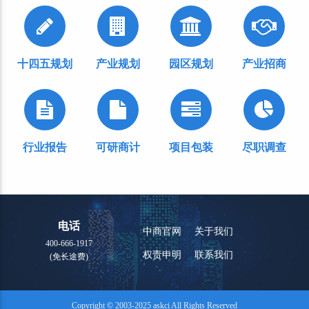
十四五规划
产业规划
园区规划
产业招商
行业报告
可研商计
项目包装
尽职调查
电话
中商官网
关于我们
400-666-1917
权责申明
联系我们
(免长途费)
Copyright © 2003-2025 askci All Rights Reserved