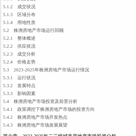
5.1.2 成交状况
5.1.3 区域分布
5.1.4 用地性质
5.2 株洲房地产市场运行回顾
5.2.1 整体概述
5.2.2 供应状况
5.2.3 成交分析
5.2.4 价格走势
5.3 2023-2025年株洲房地产市场运行情况
5.3.1 运行状况
5.3.2 发展特点
5.3.3 影响因素
5.4 株洲房地产市场投资及前景分析
5.4.1 政策调控下株洲房地产市场的投资方向
5.4.2 株洲房地产市场开发热点
5.4.3 株洲房地产市场发展展望