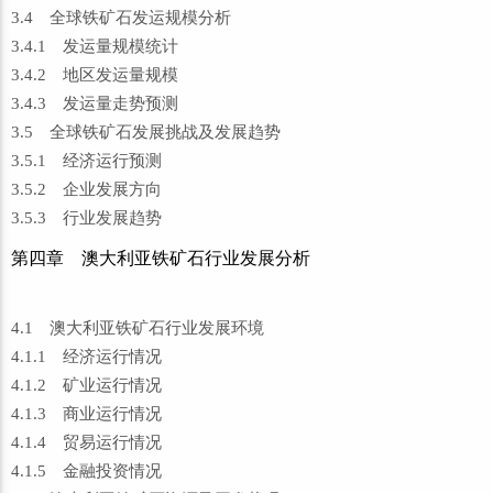
3.4 全球铁矿石发运规模分析
3.4.1 发运量规模统计
3.4.2 地区发运量规模
3.4.3 发运量走势预测
3.5 全球铁矿石发展挑战及发展趋势
3.5.1 经济运行预测
3.5.2 企业发展方向
3.5.3 行业发展趋势
第四章 澳大利亚铁矿石行业发展分析
4.1 澳大利亚铁矿石行业发展环境
4.1.1 经济运行情况
4.1.2 矿业运行情况
4.1.3 商业运行情况
4.1.4 贸易运行情况
4.1.5 金融投资情况