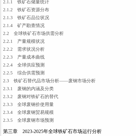
2.1.1 铁矿石储量统计
2.1.2 铁矿石资源分布
2.1.3 铁矿石品位状况
2.1.4 矿产勘查情况
2.2 全球铁矿石市场供需分析
2.2.1 产量规模状况
2.2.2 需求状况分析
2.2.3 产量成本曲线
2.2.4 全球供应预测
2.2.5 综合供需预测
2.3 铁矿石替代品市场分析——废钢市场分析
2.3.1 废钢的内涵及分类
2.3.2 废钢对铁矿石的替代
2.3.3 全球废钢价使用量
2.3.4 全球废钢贸易规模
2.3.5 全球废钢市场预测
第三章 2023-2025年全球铁矿石市场运行分析