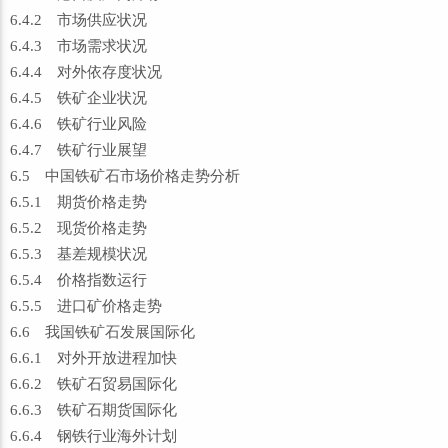
6.4.2 市场供应状况
6.4.3 市场需求状况
6.4.4 对外依存度状况
6.4.5 铁矿企业状况
6.4.6 铁矿行业风险
6.4.7 铁矿行业展望
6.5 中国铁矿石市场价格走势分析
6.5.1 期货价格走势
6.5.2 现货价格走势
6.5.3 基差规模状况
6.5.4 价格指数运行
6.5.5 进口矿价格走势
6.6 我国铁矿石发展国际化
6.6.1 对外开放进程加快
6.6.2 铁矿石贸易国际化
6.6.3 铁矿石期货国际化
6.6.4 钢铁行业海外计划