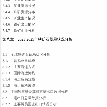
7.4.3 矿业资源状况
7.4.4 铁矿资源分布
7.4.5 矿业生产情况
7.4.6 铁矿出口情况
7.4.7 铁矿企业分析
第八章 2023-2025年铁矿石贸易状况分析
8.1 全球铁矿石贸易状况分析
8.1.1 贸易总量规模
8.1.2 主要海运方式
8.1.3 国际海运路线
8.1.4 海运贸易规模
8.1.5 海运价格展望
8.2 中国铁矿砂及其精矿进出口数据分析
8.2.1 进出口总量数据分析
8.2.2 主要贸易国进出口情况分析