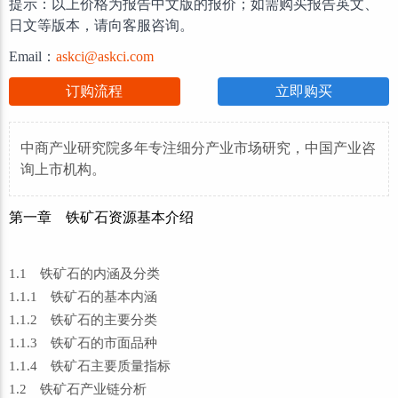
提示：以上价格为报告中文版的报价；如需购买报告英文、
日文等版本，请向客服咨询。
Email：
askci@askci.com
订购流程
立即购买
中商产业研究院多年专注细分产业市场研究，中国产业咨
询上市机构。
第一章 铁矿石资源基本介绍
1.1 铁矿石的内涵及分类
1.1.1 铁矿石的基本内涵
1.1.2 铁矿石的主要分类
1.1.3 铁矿石的市面品种
1.1.4 铁矿石主要质量指标
1.2 铁矿石产业链分析