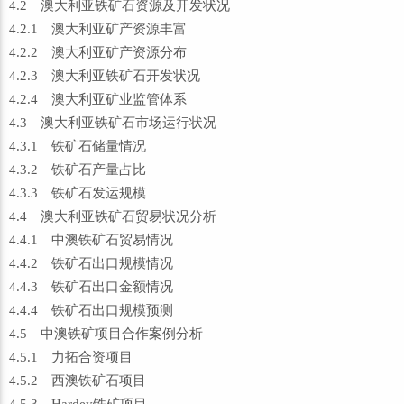
4.2 澳大利亚铁矿石资源及开发状况
4.2.1 澳大利亚矿产资源丰富
4.2.2 澳大利亚矿产资源分布
4.2.3 澳大利亚铁矿石开发状况
4.2.4 澳大利亚矿业监管体系
4.3 澳大利亚铁矿石市场运行状况
4.3.1 铁矿石储量情况
4.3.2 铁矿石产量占比
4.3.3 铁矿石发运规模
4.4 澳大利亚铁矿石贸易状况分析
4.4.1 中澳铁矿石贸易情况
4.4.2 铁矿石出口规模情况
4.4.3 铁矿石出口金额情况
4.4.4 铁矿石出口规模预测
4.5 中澳铁矿项目合作案例分析
4.5.1 力拓合资项目
4.5.2 西澳铁矿石项目