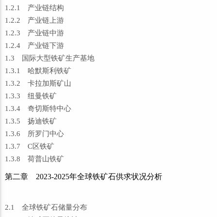
1.2.1 产业链结构
1.2.2 产业链上游
1.2.3 产业链中游
1.2.4 产业链下游
1.3 国际大型铁矿生产基地
1.3.1 哈默斯利铁矿
1.3.2 卡拉加斯矿山
1.3.3 纽曼铁矿
1.3.4 奇切斯特中心
1.3.5 扬迪铁矿
1.3.6 所罗门中心
1.3.7 C区铁矿
1.3.8 荷普山铁矿
第二章 2023-2025年全球铁矿石供求状况分析
2.1 全球铁矿石储量分布