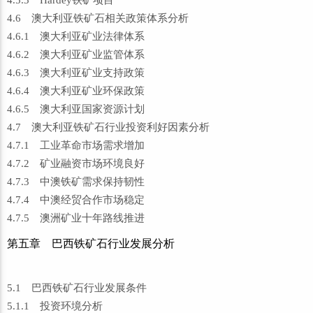
4.5.3 Hardey铁矿项目
4.6 澳大利亚铁矿石相关政策体系分析
4.6.1 澳大利亚矿业法律体系
4.6.2 澳大利亚矿业监管体系
4.6.3 澳大利亚矿业支持政策
4.6.4 澳大利亚矿业环保政策
4.6.5 澳大利亚国家资源计划
4.7 澳大利亚铁矿石行业投资利好因素分析
4.7.1 工业革命市场需求增加
4.7.2 矿业融资市场环境良好
4.7.3 中澳铁矿需求保持韧性
4.7.4 中澳经贸合作市场稳定
4.7.5 澳洲矿业十年路线推进
第五章 巴西铁矿石行业发展分析
5.1 巴西铁矿石行业发展条件
5.1.1 投资环境分析