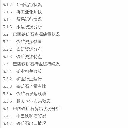
5.1.2 经济运行状况
5.1.3 再工业化加快
5.1.4 贸易运行情况
5.1.5 水运状况分析
5.2 巴西铁矿石资源储量状况
5.2.1 铁矿资源储量
5.2.2 铁矿资源分布
5.2.3 铁矿资源特点
5.3 巴西铁矿石行业运行综况
5.3.1 矿业相关政策
5.3.2 矿业行业运行
5.3.3 铁矿石产量占比
5.3.4 铁矿石发运规模
5.3.5 相关企业布局动态
5.4 巴西铁矿石贸易状况分析
5.4.1 中巴铁矿石贸易
5.4.2 铁矿石出口情况