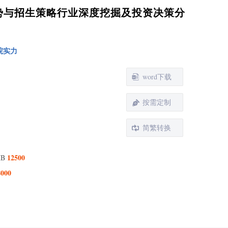
生形势与招生策略行业深度挖掘及投资决策分
院实力
word下载
按需定制
简繁转换
12500
MB
8000