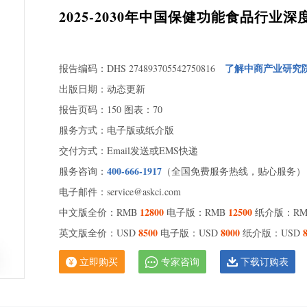
2025-2030年中国保健功能食品行
了解中商产业研究
报告编码：DHS 274893705542750816
出版日期：动态更新
报告页码：150 图表：70
服务方式：电子版或纸介版
交付方式：Email发送或EMS快递
400-666-1917
服务咨询：
（全国免费服务热线，贴心服务）
1.
电子邮件：service@askci.com
1.
12800
12500
中文版全价：RMB
电子版：RMB
纸介版：R
1.
8500
8000
英文版全价：USD
电子版：USD
纸介版：USD
2.
2.
立即购买
专家咨询
下载订购表
2.
2.