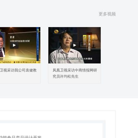
5 全球功能食品区域发展格局
6 国外功能食品发展经验借鉴
更多视频
7 全球功能食品市场前景预测
8 全球功能食品发展趋势洞悉
1 中国功能食品行业发展历程
2 中国功能食品市场主体分析
3 功能食品OEM/ODM/OBM
4 中国功能食品市场供给/生产
5 中国功能食品对外贸易状况
卫视采访我公司袁健教
凤凰卫视采访中商情报网研
6 中国功能食品市场需求/销售
究员许均松先生
7 中国功能食品行业经营效益
8 中国功能食品市场规模体量
9 中国功能食品市场竞争态势
10 中国功能食品行业投融资趋势
11 中国功能食品行业发展痛点问题
1 功能食品行业竞争壁垒
2 功能食品行业技术进展
3 功能食品产品设计开发