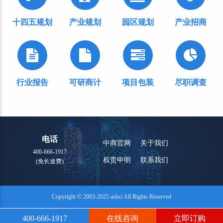
十四五规划
产业规划
园区规划
产业招商
行业报告
可研商计
项目包装
尽职调查
电话
中商官网
关于我们
400-666-1917
权责申明
联系我们
(免长途费)
Copyright © 2003-2025 askci All Rights Reserved
400-666-1917
在线咨询
立即订购