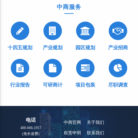
中商服务
十四五规划
产业规划
园区规划
产业招商
行业报告
可研商计
项目包装
尽职调查
电话
中商官网
关于我们
400-666-1917
权责申明
联系我们
(免长途费)