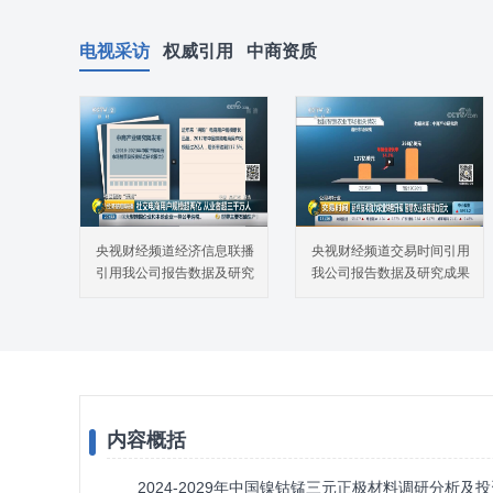
电视采访
权威引用
中商资质
央视财经频道经济信息联播
央视财经频道交易时间引用
引用我公司报告数据及研究
我公司报告数据及研究成果
成果
内容概括
2024-2029年中国镍钴锰三元正极材料调研分析及