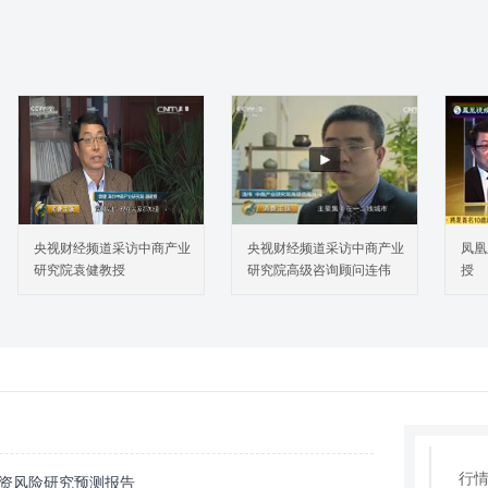
运行
第一
析
第二
析
第八章
分析
第
第
第
央视财经频道采访中商产业
央视财经频道采访中商产业
凤凰
研究院袁健教授
研究院高级咨询顾问连伟
授
第四节
第九章
运行
第一
行
第二
行
第三
行
投资风险研究预测报告