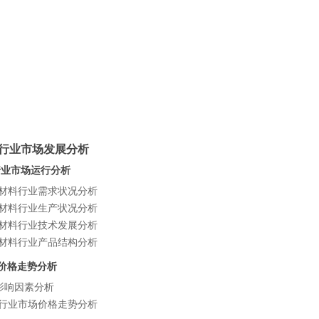
材料行业市场发展分析
料行业市场运行分析
正极材料行业需求状况分析
正极材料行业生产状况分析
正极材料行业技术发展分析
正极材料行业产品结构分析
价格走势分析
影响因素分析
材料行业市场价格走势分析