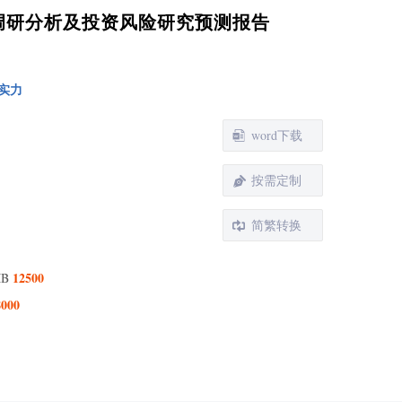
分析
材料调研分析及投资风险研究预测报告
二节 中国镍钴锰三元正极材料行业市场产品价格走势分
三节 中国镍钴锰三元正极材料行业市场发展的主要策略
实力
 2019-2023年中国镍钴锰三元正极材料行业进出口市
析
word下载
节 镍钴锰三元正极材料进出口市场分析
二节 镍钴锰三元正极材料行业进出口数据统计
按需定制
三节 镍钴锰三元正极材料进出口区域格局分析
节 2024-2029年镍钴锰三元正极材料进出口预测
简繁转换
 2019-2023年中国镍钴锰三元正极材料行业市场供需
研究分析
节 2019-2023年中国镍钴锰三元正极材料行业市场需
12500
MB
分析
8000
节 2019-2023年中国镍钴锰三元正极材料行业市场供
分析
节 2019-2023年中国镍钴锰三元正极材料行业市场供
平衡分析
 2019-2023年镍钴锰三元正极材料行业相关行业市场