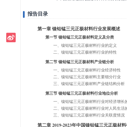
报告目录
第一章 镍钴锰三元正极材料行业发展概述
第一节 镍钴锰三元正极材料定义及分类
一、镍钴锰三元正极材料行业的定义
二、镍钴锰三元正极材料行业的特性
第二节 镍钴锰三元正极材料产业链分析
一、镍钴锰三元正极材料行业经济特性
二、镍钴锰三元正极材料主要细分行业
三、镍钴锰三元正极材料产业链结构分析
第三节 镍钴锰三元正极材料行业地位分析
一、镍钴锰三元正极材料行业对经济增长
二、镍钴锰三元正极材料行业对人民生活
三、镍钴锰三元正极材料行业关联度情况
第二章 2019-2023年中国镍钴锰三元正极