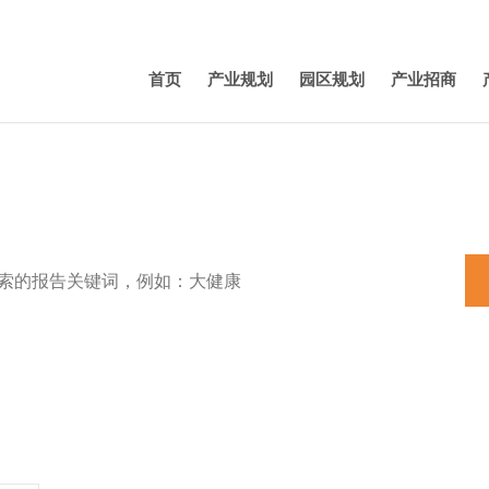
第一章
第一
首页
产业规划
园区规划
产业招商
第二
第三
第二章
状况
第一
况
第二
况
第三
力
第三章
特色小镇
田园综合体
养老
机器人
产业规划
新能源汽车
3D打
第
第
第四章
分析
第一