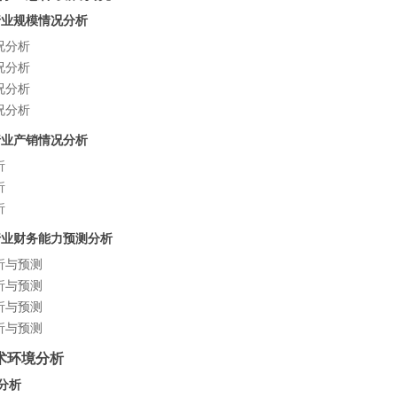
展
料行业规模情况分析
第三
势
况分析
第四
况分析
第十二
况分析
析
况分析
第
料行业产销情况分析
第
析
第三
析
析
料行业财务能力预测分析
析与预测
析与预测
析与预测
析与预测
术环境分析
分析