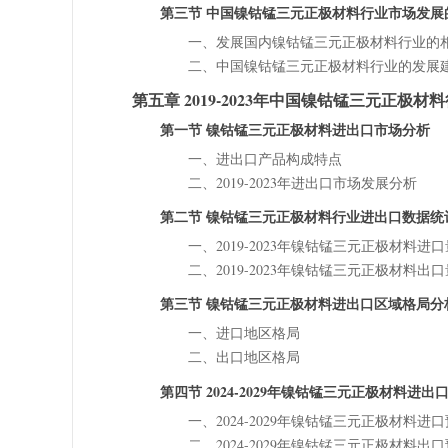
第三节 中国镍钴锰三元正极材料行业市场发展
一、发展国内镍钴锰三元正极材料行业的
二、中国镍钴锰三元正极材料行业的发展
第五章 2019-2023年中国镍钴锰三元正极
第一节 镍钴锰三元正极材料进出口市场分析
一、进出口产品构成特点
二、2019-2023年进出口市场发展分析
第二节 镍钴锰三元正极材料行业进出口数据统
一、2019-2023年镍钴锰三元正极材料进
二、2019-2023年镍钴锰三元正极材料出
第三节 镍钴锰三元正极材料进出口区域格局分
一、进口地区格局
二、出口地区格局
第四节 2024-2029年镍钴锰三元正极材料进出
一、2024-2029年镍钴锰三元正极材料进
二、2024-2029年镍钴锰三元正极材料出