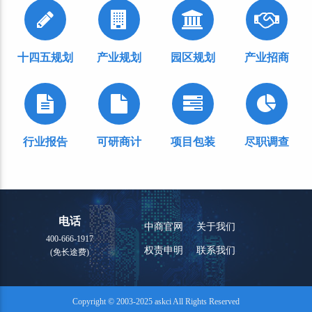
十四五规划
产业规划
园区规划
产业招商
行业报告
可研商计
项目包装
尽职调查
电话
中商官网
关于我们
400-666-1917
权责申明
联系我们
(免长途费)
Copyright © 2003-2025 askci All Rights Reserved