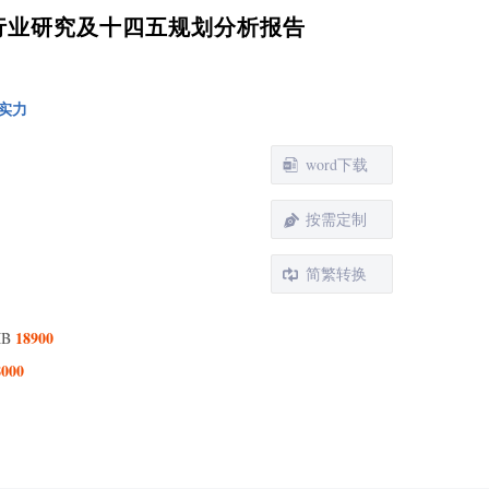
物流行业研究及十四五规划分析报告
实力
word下载
按需定制
简繁转换
1 产品定义及统计范围
2 按照不同产品类型，第三方冷链物流主要可以分为如
18900
MB
几个类别
8000
3 从不同应用，第三方冷链物流主要包括如下几个方面
4 行业发展现状分析
业发展现状及“十四五”前景预测
1 全球第三方冷链物流行业规模及预测分析