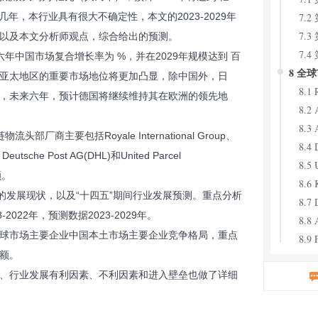
7.
来几年，本行业具有很大不确定性，本文的2023-2029年
7.
以及本文分析师观点，综合给出的预测。
7.
六年中国市场复合增长率为 %，并在2029年规模达到 百
8 全
，亚太地区的重要市场地位将更加凸显，除中国外，日
8.1 
，未来六年，预计德国将继续维持其在欧洲的领先地
8.2 
8.3 
商主要包括Royale International Group、
8.4 
、Deutsche Post AG(DHL)和United Parcel
8.5 
额。
8.6 
的发展现状，以及“十四五”期间行业发展预测。重点分析
8.7 
22年，预测数据2023-2029年。
8.8 
球市场主要企业中国本土市场主要企业竞争格局，重点
8.9 
额。
8.
8.1
、行业发展有利因素、不利因素和进入壁垒也做了详细
8.
8.