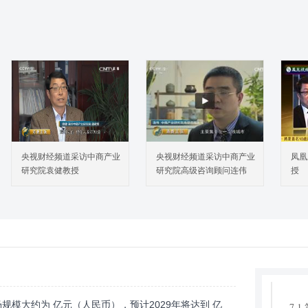
2.
202
3 行
3.
3.
3.
4 不
4.
4.
央视财经频道采访中商产业
央视财经频道采访中商产业
凤凰
5 不
研究院袁健教授
研究院高级咨询顾问连伟
授
5.
5.
6 行
6.
6.
6.
7 行
规模大约为 亿元（人民币），预计2029年将达到 亿
7.