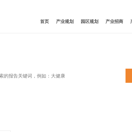
首页
产业规划
园区规划
产业招商
特色小镇
田园综合体
养老
机器人
产业规划
新能源汽车
3D打