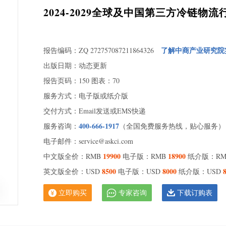
2024-2029全球及中国第三方冷链
了解中商产业研究院
报告编码：ZQ 272757087211864326
出版日期：动态更新
报告页码：150 图表：70
服务方式：电子版或纸介版
交付方式：Email发送或EMS快递
400-666-1917
服务咨询：
（全国免费服务热线，贴心服务）
电子邮件：service@askci.com
1.
1.
19900
18900
中文版全价：RMB
电子版：RMB
纸介版：R
下
8500
8000
英文版全价：USD
电子版：USD
纸介版：USD
1.
1.
立即购买
专家咨询
下载订购表
2 行
2.