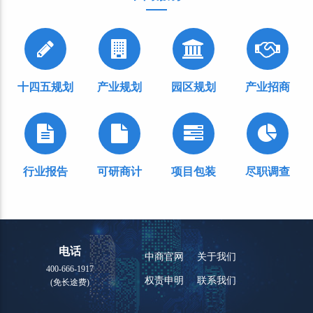
十四五规划
产业规划
园区规划
产业招商
行业报告
可研商计
项目包装
尽职调查
电话
中商官网
关于我们
400-666-1917
权责申明
联系我们
(免长途费)