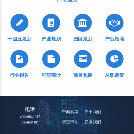
十四五规划
产业规划
园区规划
产业招商
行业报告
可研商计
项目包装
尽职调查
电话
中商官网
关于我们
400-666-1917
权责申明
联系我们
(免长途费)