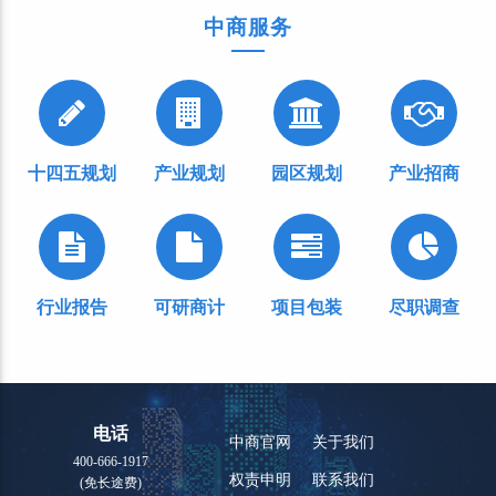
中商服务
十四五规划
产业规划
园区规划
产业招商
行业报告
可研商计
项目包装
尽职调查
电话
中商官网
关于我们
400-666-1917
权责申明
联系我们
(免长途费)