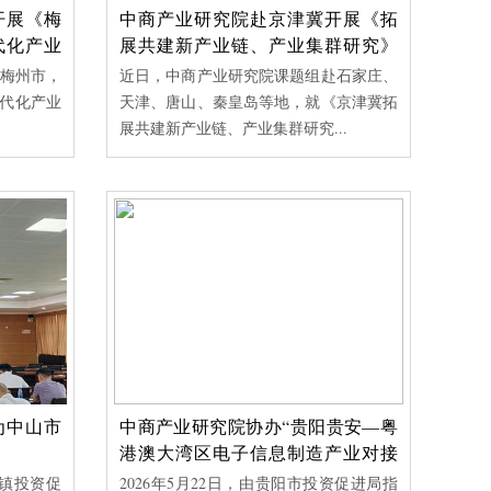
开展《梅
中商产业研究院赴京津冀开展《拓
代化产业
展共建新产业链、产业集群研究》
专题调研
梅州市，
近日，中商产业研究院课题组赴石家庄、
现代化产业
天津、唐山、秦皇岛等地，就《京津冀拓
展共建新产业链、产业集群研究...
市开展
中商产业研究院赴京津冀开展
建现代化
《拓展共建新产业链、产业集群
研究》专题调研
组赴梅州
近日，中商产业研究院课题组赴石家
构建现代
庄、天津、唐山、秦皇岛等地，就《京
为中山市
中商产业研究院协办“贵阳贵安—粤
研...
津冀拓展共建新产业链、产业集群研
港澳大湾区电子信息制造产业对接
会” 助力黔粤电子信息产业深度协作
究...
湾镇投资促
2026年5月22日，由贵阳市投资促进局指