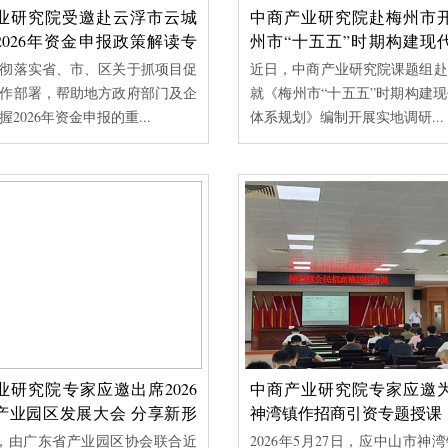
业研究院受邀赴云浮市云城
中商产业研究院赴梅州市
2026年资金申报政策解读专
州市“十五五”时期构建现
体系规划》编制调研
彻落实省、市、区关于抓项目促
近日，中商产业研究院课题组赴
作部署，帮助地方政府部门及企
就《梅州市“十五五”时期构建
2026年资金申报的重...
体系规划》编制开展实地调研...
产业研究院受邀赴云浮市云
中商产业研究院赴梅州
展2026年资金申报政策解
《梅州市“十五五”时期构
培训
产业体系规划》编制调研
贯彻落实省、市、区关于抓项目
近日，中商产业研究院课题
的工作部署，帮助地方政府部门
市，就《梅州市“十五五”时期
业研究院专家应邀出席2026
中商产业研究院专家应邀
确把握2026年资金申报的重...
化产业体系规划》编制开展实地调
产业园区发展大会 分享新形
神湾镇作招商引资专题授课
业园如何高质量招商
日，由广东省产业园区协会联合近
2026年5月27日，应中山市神