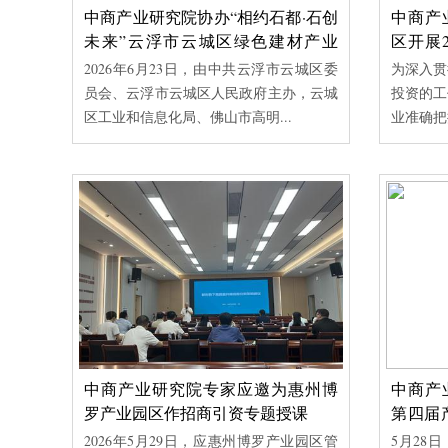
中商产业研究院协办“相约石都·石创
中商产
未来”云浮市云城区绿色建材产业
区开展
（泉州）招商对接会——精准赋能
题培训
2026年6月23日，由中共云浮市云城区委
为深入贯
产业链招商，助力云城绿色建材产
员会、云浮市云城区人民政府主办，云城
投资的工
业高质量发展
区工业和信息化局、佛山市高明...
业准确把握
中商产业研究院协办“相约石都·石
中商
创未来”云浮市云城区绿色建材产
城区开
业（泉州）招商对接会——精准
读专题
2026年6月23日，由中共云浮市云城区
为深入
赋能产业链招商，助力云城绿色
委员会、云浮市云城区人民政府主办，
促投资
中商产业研究院专家应邀为惠州博
中商产
建材产业高质量发展
云城区工业和信息化局、佛山市高明...
及企业准
罗产业园区作招商引资专题授课
第四届
势下产
2026年5月29日，应惠州博罗产业园区管
5月28