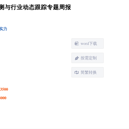
测与行业动态跟踪专题周报
实力
word下载
按需定制
简繁转换
3500
8000