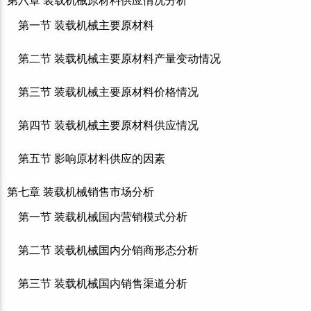
第六章 装载机械原材料供应情况分析
第一节 装载机械主要原材料
第二节 装载机械主要原材料产量变动情况
第三节 装载机械主要原材料价格情况
第四节 装载机械主要原材料供应情况
第五节 影响原材料供应的因素
第七章 装载机械销售市场分析
第一节 装载机械国内营销模式分析
第二节 装载机械国内分销商形态分析
第三节 装载机械国内销售渠道分析