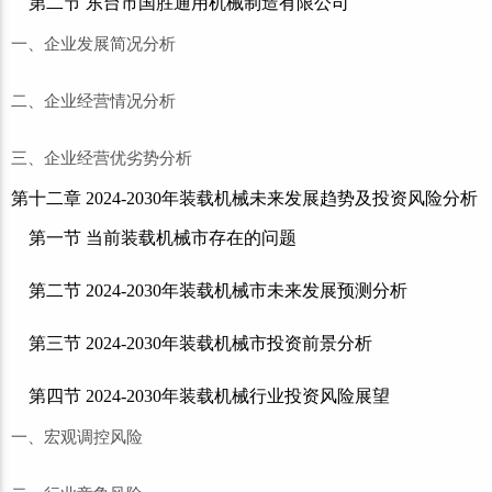
第二节 东台市国胜通用机械制造有限公司
一、企业发展简况分析
二、企业经营情况分析
三、企业经营优劣势分析
第十二章 2024-2030年装载机械未来发展趋势及投资风险分析
第一节 当前装载机械市存在的问题
第二节 2024-2030年装载机械市未来发展预测分析
第三节 2024-2030年装载机械市投资前景分析
第四节 2024-2030年装载机械行业投资风险展望
一、宏观调控风险