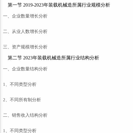
第一节 2019-2023年装载机械造所属行业规模分析
一、企业数量增长分析
二、从业人数增长分析
三、资产规模增长分析
第二节 2023年装载机械造所属行业结构分析
一、企业数量结构分析
1、不同类型分析
2、不同所有制分析
二、销售收入结构分析
1、不同类型分析