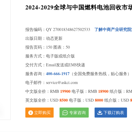
1.
2024-2029全球与中国燃料电池回收
1.
（20
1.
202
了解中商产业研究院
报告编码：QY 270018348627502533
1.
出版日期：动态更新
202
报告页码：150 图表：50
2 不
服务方式：电子版或纸介版
2.
2.
交付方式：Email发送或EMS快递
202
400-666-1917
服务咨询：
（全国免费服务热线，贴心服务）
2.
电子邮件：service@askci.com
202
2.
19900
18900
中文版全价：RMB
电子版：RMB
纸介版：R
202
8500
8000
英文版全价：USD
电子版：USD
纸介版：USD
3 全
3.
立即购买
专家咨询
下载订购表
2022
3.