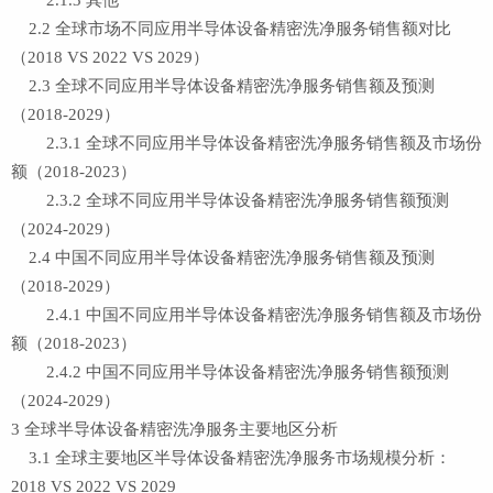
2.1.3 其他
2.2 全球市场不同应用半导体设备精密洗净服务销售额对比
（2018 VS 2022 VS 2029）
2.3 全球不同应用半导体设备精密洗净服务销售额及预测
（2018-2029）
2.3.1 全球不同应用半导体设备精密洗净服务销售额及市场份
额（2018-2023）
2.3.2 全球不同应用半导体设备精密洗净服务销售额预测
（2024-2029）
2.4 中国不同应用半导体设备精密洗净服务销售额及预测
（2018-2029）
2.4.1 中国不同应用半导体设备精密洗净服务销售额及市场份
额（2018-2023）
2.4.2 中国不同应用半导体设备精密洗净服务销售额预测
（2024-2029）
3 全球半导体设备精密洗净服务主要地区分析
3.1 全球主要地区半导体设备精密洗净服务市场规模分析：
2018 VS 2022 VS 2029