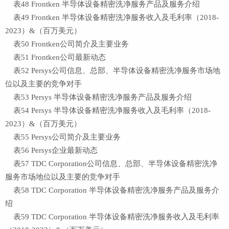
表48 Frontken 半导体设备精密洗净服务产品及服务介绍
表49 Frontken 半导体设备精密洗净服务收入及毛利率（2018-
2023）&（百万美元）
表50 Frontken公司简介及主要业务
表51 Frontken公司最新动态
表52 Persys公司信息、总部、半导体设备精密洗净服务市场地
位以及主要的竞争对手
表53 Persys 半导体设备精密洗净服务产品及服务介绍
表54 Persys 半导体设备精密洗净服务收入及毛利率（2018-
2023）&（百万美元）
表55 Persys公司简介及主要业务
表56 Persys企业最新动态
表57 TDC Corporation公司信息、总部、半导体设备精密洗净
服务市场地位以及主要的竞争对手
表58 TDC Corporation 半导体设备精密洗净服务产品及服务介
绍
表59 TDC Corporation 半导体设备精密洗净服务收入及毛利率