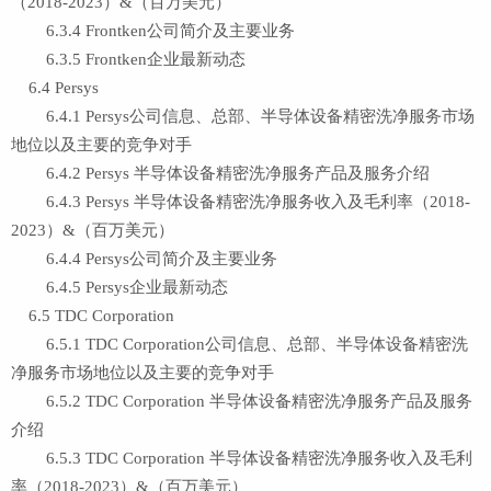
（2018-2023）&（百万美元）
6.3.4 Frontken公司简介及主要业务
6.3.5 Frontken企业最新动态
6.4 Persys
6.4.1 Persys公司信息、总部、半导体设备精密洗净服务市场
地位以及主要的竞争对手
6.4.2 Persys 半导体设备精密洗净服务产品及服务介绍
6.4.3 Persys 半导体设备精密洗净服务收入及毛利率（2018-
2023）&（百万美元）
6.4.4 Persys公司简介及主要业务
6.4.5 Persys企业最新动态
6.5 TDC Corporation
6.5.1 TDC Corporation公司信息、总部、半导体设备精密洗
净服务市场地位以及主要的竞争对手
6.5.2 TDC Corporation 半导体设备精密洗净服务产品及服务
介绍
6.5.3 TDC Corporation 半导体设备精密洗净服务收入及毛利
率（2018-2023）&（百万美元）