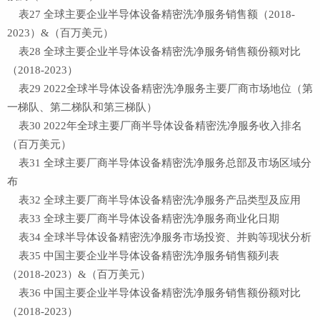
表27 全球主要企业半导体设备精密洗净服务销售额（2018-
2023）&（百万美元）
表28 全球主要企业半导体设备精密洗净服务销售额份额对比
（2018-2023）
表29 2022全球半导体设备精密洗净服务主要厂商市场地位（第
一梯队、第二梯队和第三梯队）
表30 2022年全球主要厂商半导体设备精密洗净服务收入排名
（百万美元）
表31 全球主要厂商半导体设备精密洗净服务总部及市场区域分
布
表32 全球主要厂商半导体设备精密洗净服务产品类型及应用
表33 全球主要厂商半导体设备精密洗净服务商业化日期
表34 全球半导体设备精密洗净服务市场投资、并购等现状分析
表35 中国主要企业半导体设备精密洗净服务销售额列表
（2018-2023）&（百万美元）
表36 中国主要企业半导体设备精密洗净服务销售额份额对比
（2018-2023）