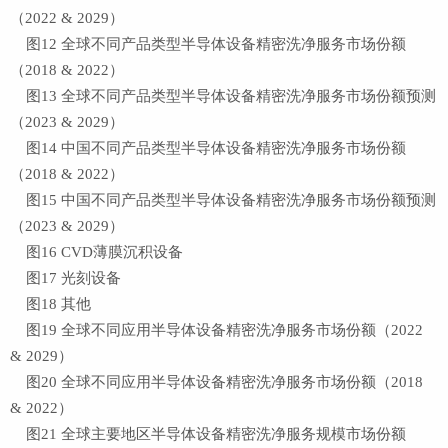
（2022 & 2029）
图12 全球不同产品类型半导体设备精密洗净服务市场份额
（2018 & 2022）
图13 全球不同产品类型半导体设备精密洗净服务市场份额预测
（2023 & 2029）
图14 中国不同产品类型半导体设备精密洗净服务市场份额
（2018 & 2022）
图15 中国不同产品类型半导体设备精密洗净服务市场份额预测
（2023 & 2029）
图16 CVD薄膜沉积设备
图17 光刻设备
图18 其他
图19 全球不同应用半导体设备精密洗净服务市场份额（2022
& 2029）
图20 全球不同应用半导体设备精密洗净服务市场份额（2018
& 2022）
图21 全球主要地区半导体设备精密洗净服务规模市场份额