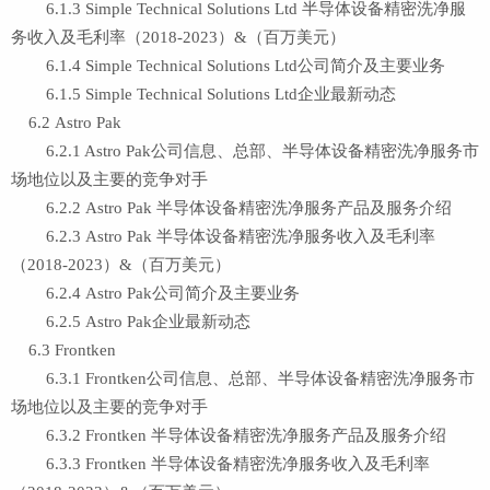
6.1.3 Simple Technical Solutions Ltd 半导体设备精密洗净服
务收入及毛利率（2018-2023）&（百万美元）
6.1.4 Simple Technical Solutions Ltd公司简介及主要业务
6.1.5 Simple Technical Solutions Ltd企业最新动态
6.2 Astro Pak
6.2.1 Astro Pak公司信息、总部、半导体设备精密洗净服务市
场地位以及主要的竞争对手
6.2.2 Astro Pak 半导体设备精密洗净服务产品及服务介绍
6.2.3 Astro Pak 半导体设备精密洗净服务收入及毛利率
（2018-2023）&（百万美元）
6.2.4 Astro Pak公司简介及主要业务
6.2.5 Astro Pak企业最新动态
6.3 Frontken
6.3.1 Frontken公司信息、总部、半导体设备精密洗净服务市
场地位以及主要的竞争对手
6.3.2 Frontken 半导体设备精密洗净服务产品及服务介绍
6.3.3 Frontken 半导体设备精密洗净服务收入及毛利率