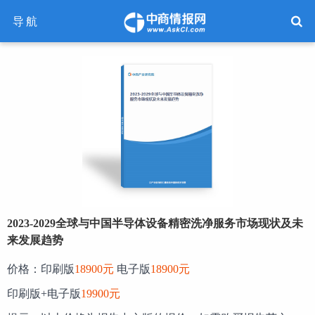
导航
2023-2029全球与中国半导体设备精密洗净服务市场现状及未
来发展趋势
价格：印刷版
18900元
电子版
18900元
印刷版+电子版
19900元