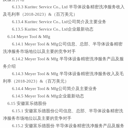
6.13.3 Kuritec Service Co., Ltd 半导体设备精密洗净服务收入
及毛利率（2018-2023）&（百万美元）
6.13.4 Kuritec Service Co., Ltd公司简介及主要业务
6.13.5 Kuritec Service Co., Ltd企业最新动态
6.14 Meyer Tool & Mfg
6.14.1 Meyer Tool & Mfg公司信息、总部、半导体设备精密
洗净服务市场地位以及主要的竞争对手
6.14.2 Meyer Tool & Mfg 半导体设备精密洗净服务产品及服
务介绍
6.14.3 Meyer Tool & Mfg 半导体设备精密洗净服务收入及毛
利率（2018-2023）&（百万美元）
6.14.4 Meyer Tool & Mfg公司简介及主要业务
6.14.5 Meyer Tool & Mfg企业最新动态
6.15 安徽富乐德股份
6.15.1 安徽富乐德股份公司信息、总部、半导体设备精密洗
净服务市场地位以及主要的竞争对手
6.15.2 安徽富乐德股份 半导体设备精密洗净服务产品及服务