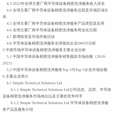
4.3 2022年全球主要厂商半导体设备精密洗净服务收入排名
4.4 全球主要厂商半导体设备精密洗净服务总部及市场区域分
布
4.5 全球主要厂商半导体设备精密洗净服务产品类型及应用
4.6 全球主要厂商半导体设备精密洗净服务商业化日期
4.7 新增投资及市场并购活动
4.8 半导体设备精密洗净服务全球领先企业SWOT分析
5 中国市场半导体设备精密洗净服务主要企业分析
5.1 中国半导体设备精密洗净服务销售额及市场份额（2018-
2023）
5.2 中国半导体设备精密洗净服务Top 3与Top 5企业市场份额
6 主要企业简介
6.1 Simple Technical Solutions Ltd
6.1.1 Simple Technical Solutions Ltd公司信息、总部、半导体
设备精密洗净服务市场地位以及主要的竞争对手
6.1.2 Simple Technical Solutions Ltd 半导体设备精密洗净服
务产品及服务介绍