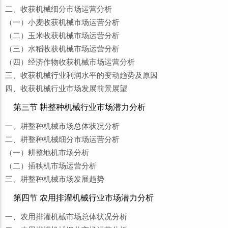
二、收获机械细分市场运营分析
（一）小麦收获机械市场运营分析
（二）玉米收获机械市场运营分析
（三）水稻收获机械市场运营分析
（四）经济作物收获机械市场运营分析
三、收获机械行业利润水平的变动趋势及原因
四、收获机械行业市场发展前景展望
第三节 耕整种机械行业市场潜力分析
一、耕整种机械市场总体状况分析
二、耕整种机械细分市场运营分析
（一）耕整地机市场分析
（二）插秧机市场运营分析
三、耕整种机械市场发展趋势
第四节 农用排灌机械行业市场潜力分析
一、农用排灌机械市场总体状况分析