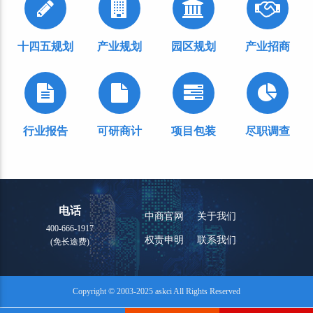
十四五规划
产业规划
园区规划
产业招商
行业报告
可研商计
项目包装
尽职调查
电话
中商官网
关于我们
400-666-1917
权责申明
联系我们
(免长途费)
Copyright © 2003-2025 askci All Rights Reserved