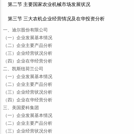
第二节 主要国家农业机械市场发展状况
第三节 三大农机企业经营情况及在华投资分析
一、迪尔股份有限公司
（一）企业发展基本情况
（二）企业主要产品分析
（三）企业经营状况分析
（四）企业在华经营分析
二、凯斯纽荷兰公司
（一）企业发展基本情况
（二）企业主要产品分析
（三）企业经营状况分析
（四）企业在华经营分析
三、美国爱科集团
（一）企业发展基本情况
（二）企业主要产品分析
（三）企业经营状况分析