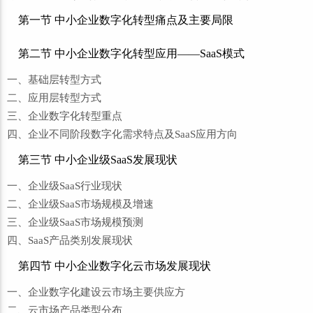
第一节 中小企业数字化转型痛点及主要局限
第二节 中小企业数字化转型应用——SaaS模式
一、基础层转型方式
二、应用层转型方式
三、企业数字化转型重点
四、企业不同阶段数字化需求特点及SaaS应用方向
第三节 中小企业级SaaS发展现状
一、企业级SaaS行业现状
二、企业级SaaS市场规模及增速
三、企业级SaaS市场规模预测
四、SaaS产品类别发展现状
第四节 中小企业数字化云市场发展现状
一、企业数字化建设云市场主要供应方
二、云市场产品类型分布