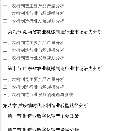
一、农机制造主要产品产量分析
二、农机制造行业市场规模分析
三、农机制造行业发展规划分析
第九节 湖南省农业机械制造行业市场潜力分析
一、农机制造主要产品产量分析
二、农机制造行业市场规模分析
三、农机制造行业发展规划分析
第十节 广东省农业机械制造行业市场潜力分析
一、农机制造主要产品产量分析
二、农机制造行业市场规模分析
三、农机制造行业发展的机遇与挑战
第八章 后疫情时代下制造业转型路径分析
第一节 制造业数字化转型主要政策
第二节 制造业数字化转型发展分析