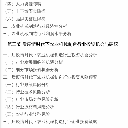
（四）人力资源障碍
（五）上下游渠道障碍
（六）品牌美誉度障碍
二、农业机械制造行业经济性分析
三、农业机械制造行业利润水平分析
第三节 后疫情时代下农业机械制造行业投资机会与建议
一、后疫情时代下农业机械制造行业投资机会分析
（一）行业发展面临的机遇分析
（二）细分市场投资机会分析
二、后疫情时代下农业机械制造行业投资风险预警
（一）行业政策风险分析
（二）行业技术风险分析
（三）行业市场竞争风险分析
（四）行业原材料风险分析
（五）农机行业转型风险
三、后疫情时代下农业机械制造行业企业投资策略