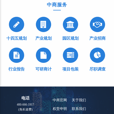
中商服务
十四五规划
产业规划
园区规划
产业招商
行业报告
可研商计
项目包装
尽职调查
电话
中商官网
关于我们
400-666-1917
权责申明
联系我们
(免长途费)