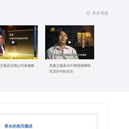
更多视频
卫视采访我公司袁健教
凤凰卫视采访中商情报网研
究员许均松先生
章 香水的相关概述