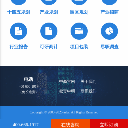
十四五规划
产业规划
园区规划
产业招商
行业报告
可研商计
项目包装
尽职调查
电话
中商官网
关于我们
400-666-1917
权责申明
联系我们
(免长途费)
Copyright © 2003-2025 askci All Rights Reserved
400-666-1917
在线咨询
立即订购