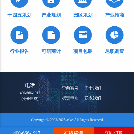
十四五规划
产业规划
园区规划
产业招商
行业报告
可研商计
项目包装
尽职调查
电话
中商官网
关于我们
400-666-1917
权责申明
联系我们
(免长途费)
Copyright © 2003-2025 askci All Rights Reserved
400-666-1917
在线咨询
立即订购