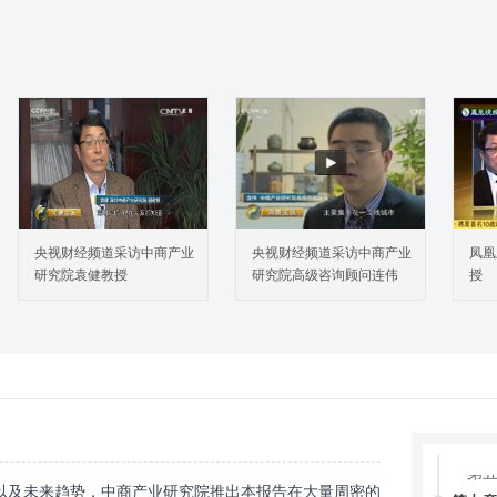
第三章
第一
第二
第三
第四章
第一
第二
第三
第五章
央视财经频道采访中商产业
央视财经频道采访中商产业
凤凰
第一
研究院袁健教授
研究院高级咨询顾问连伟
授
第二
第六章
第一
第二
第三
第四
第五
以及未来趋势，中商产业研究院推出本报告在大量周密的