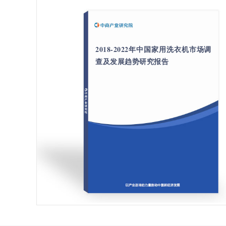
2018-2022年中国家用洗衣机市场调
查及发展趋势研究报告