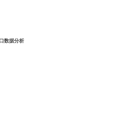
出口数据分析