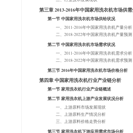
第三章 2013-2016年中国家用洗衣机市场供
第一节 中国家用洗衣机市场供给状况
一、2011-2016年中国家用洗衣机产量分析
二、2018-2022年中国家用洗衣机产量预测
第二节 中国家用洗衣机市场需求状况
一、2011-2016年中国家用洗衣机需求分析
二、2018-2022年中国家用洗衣机需求预测
第三节 2016年中国家用洗衣机市场价格分析
第四章 中国家用洗衣机行业产业链分析
第一节 家用洗衣机行业产业链概述
第二节 家用洗衣机上游产业发展状况分析
一、上游原料市场发展现状
二、上游原料生产情况分析
三、上游原料价格走势分析
第三节 家用洗衣机下游应用需求市场分析