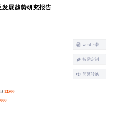
查及发展趋势研究报告
word下载
按需定制
简繁转换
 家用洗衣机行业相关概述
节 家用洗衣机行业相关概述
12500
MB
节 家用洗衣机行业经营模式分析
5000
 2016年家用洗衣机行业发展环境分析
节 2016年中国经济发展环境分析
节 中国家用洗衣机行业政策环境分析
节 中国家用洗衣机行业技术环境分析