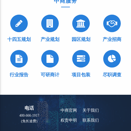
中商服务
十四五规划
产业规划
园区规划
产业招商
行业报告
可研商计
项目包装
尽职调查
电话
中商官网
关于我们
400-666-1917
权责申明
联系我们
(免长途费)