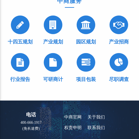
中商服务
十四五规划
产业规划
园区规划
产业招商
行业报告
可研商计
项目包装
尽职调查
电话
中商官网
关于我们
400-666-1917
权责申明
联系我们
(免长途费)