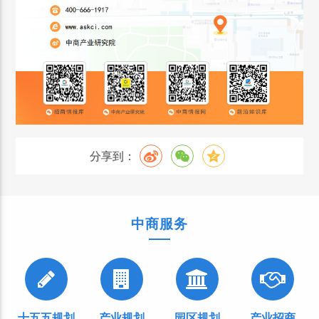
分享到：
中商服务
十五五规划
产业规划
园区规划
产业招商