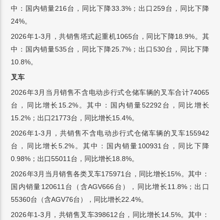
中：国内销量216台，同比下降33.3%；出口259台，同比下降
24%。
2026年1-3月，共销售塔式起重机1065台，同比下降18.9%。其
中：国内销量535台，同比下降25.7%；出口530台，同比下降
10.8%。
叉车
2026年3月当月销售不含电动步行式仓储车辆的叉车合计74065
台，同比增长15.2%。其中：国内销量52292台，同比增长
15.2%；出口21773台，同比增长15.4%。
2026年1-3月，共销售不含电动步行式仓储车辆的叉车155942
台，同比增长5.2%。其中：国内销量100931台，同比下降
0.98%；出口55011台，同比增长18.8%。
2026年3月当月销售各类叉车175971台，同比增长15%。其中：
国内销量120611台（含AGV666台），同比增长11.8%；出口
55360台（含AGV76台），同比增长22.4%。
2026年1-3月，共销售叉车398612台，同比增长14.5%。其中：