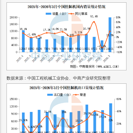
数据来源：中国工程机械工业协会、中商产业研究院整理