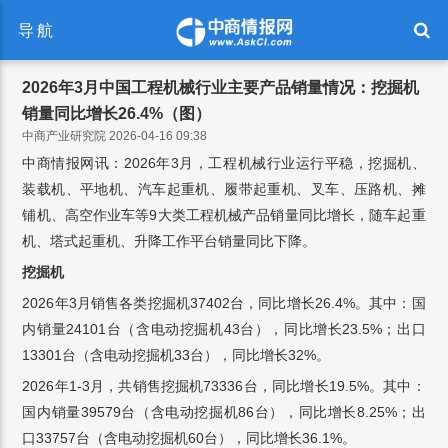
导航
2026年3月中国工程机械行业主要产品销量情况：挖掘机
销量同比增长26.4%（图）
中商产业研究院 2026-04-16 09:38
中商情报网讯：2026年3月，工程机械行业运行平稳，挖掘机、
装载机、平地机、汽车起重机、履带起重机、叉车、压路机、摊
铺机、高空作业车等9大类工程机械产品销量同比增长，随车起重
机、塔式起重机、升降工作平台销量同比下降。
挖掘机
2026年3月销售各类挖掘机37402台，同比增长26.4%。其中：国
内销量24101台（含电动挖掘机43台），同比增长23.5%；出口
13301台（含电动挖掘机33台），同比增长32%。
2026年1-3月，共销售挖掘机73336台，同比增长19.5%。其中：
国内销量39579台（含电动挖掘机86台），同比增长8.25%；出
口33757台（含电动挖掘机60台），同比增长36.1%。