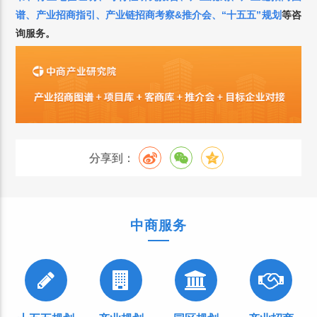
谱
、
产业招商指引
、
产业链招商考察&推介会
、
“十五五”规划
等咨
询服务。
分享到：
中商服务