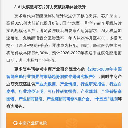
3.AI大模型与芯片算力突破驱动体验跃升
技术迭代为智能座舱功能升级提供了核心支撑。芯片层面，
高通8295算力较前代提升8倍，国产“龙鹰一号”等7nm车规级芯片
实现规模化量产，满足多屏联动与复杂AI运算需求。AI大模型加
速落地，免唤醒语音交互渗透率一年内从26%升至48%，多模态
交互（语音+视觉+手势）逐步成为标配。同时，舱驾融合技术可
将硬件成本降低约30%，预计2026-2027年将迎来规模化应用窗
口期，进一步释放产业价值。
更多资料请参考中商产业研究院发布的
《
2025-2030年中国
智能座舱行业前景与市场趋势洞察专题研究报告
》
，
同时中商产
业研究院还提供
产业大数据
、
产业情报
、
行业研究报告
、
行业白
皮书
、
行业地位证明
、
可行性研究报告
、
产业规划
、
产业链招商
图谱
、
产业招商指引
、
产业链招商考察&推介会
、
“十五五”规划
等
咨询服务。