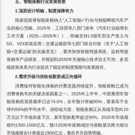
五、智能座舱行业发展前景
1.顶层设计明确，制度保障有力
国家层面将智能座舱纳入“人工智能+”行动与智能网联汽车产
业的核心范畴。2025年，工信部等八部门发布《汽车行业稳增长
工作方案（2025—2026年）》，明确支持L3级车型生产准入与
5G、V2X前装应用；交通运输部等七部门联合印发《关于“人工智
能+交通运输”的实施意见》，要求加快智能驾驶系统、远程驾驶
座舱等产品研发，并规划到2030年关键核心技术自主可控。多层
级政策体系为行业提供了稳定的制度预期与发展路径。
2.需求升级与供给创新形成正向循环
消费端对智能化体验的付费意愿持续提升，智能座舱已成为
消费者购车的关键决策因素之一。2025年上半年，中国乘用车智
能座舱前装搭载率已达74.6%，全年预计突破80%，显著高于全
球约59%的平均水平。供给端方面，智能座舱正从高端车型向10
万元以下市场加速下沉，新车型标配率超过90%。2025年市场规
模约1300-1500亿元，预计2030年座舱域控与座舱显示两大细分
市场规模合计将接近1900亿元，量价齐升趋势明确。