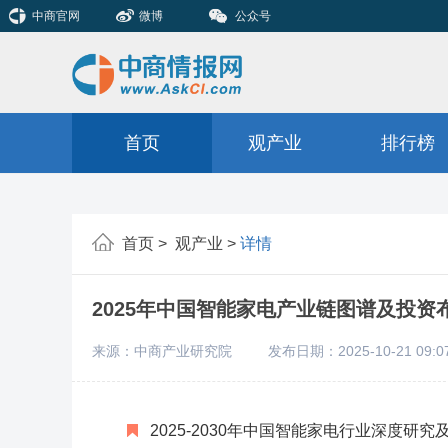
中商官网
微博
公众号
首页
观产业
排行榜
首页 >
观产业 >
详情
2025年中国智能家电产业链图谱及投
来源：中商产业研究院
发布日期：2025-10-21 09:0
2025-2030年中国智能家电行业深度研