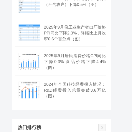
（不含农户）下降0.5%（图）
2025年9月份工业生产者出厂价格
PPI同比下降2.3%，降幅比上月收
窄0.6个百分点（图）
2025年9月居民消费价格CPI同比
下降0.3% 食品价格下降4.4%
（图）
2024年全国科技经费投入情况：
R&D经费投入总量突破3.6万亿
（图）
热门排行榜