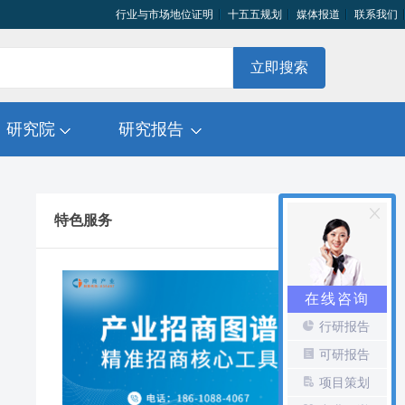
行业与市场地位证明
十五五规划
媒体报道
联系我们
立即搜索
研究院
研究报告
特色服务
在线咨询
行研报告
可研报告
项目策划