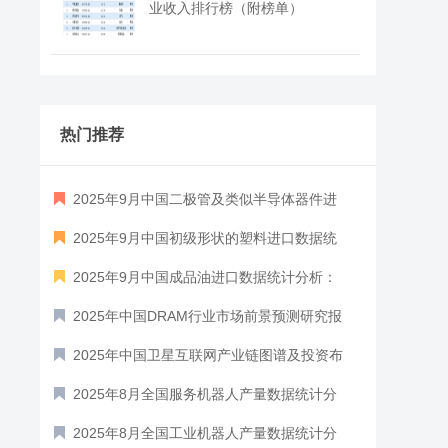
业收入排行榜（附榜单）
热门推荐
2025年9月中国二极管及类似半导体器件进
口数据统计分析：进口量461.4亿个
2025年9月中国初级形状的塑料进口数据统
计分析：进口量215.5万吨
2025年9月中国成品油进口数据统计分析：
进口量394.8万吨
2025年中国DRAM行业市场前景预测研究报
告（简版）
2025年中国卫星互联网产业链图谱及投资布
局分析（附产业链全景图）
2025年8月全国服务机器人产量数据统计分
析
2025年8月全国工业机器人产量数据统计分