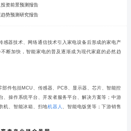
研及投资前景预测报告
发展趋势预测研究报告
传感器技术、网络通信技术引入家电设备后形成的家电产
步不断加快，智能家电的普及逐渐成为现代家庭的必然趋
部件包括MCU、传感器、PCB、显示器、芯片、智能控
台、操作系统平台、开发者服务平台、解决方案等；中游
衣机、智能冰箱、扫地
机器人
、智能电饭煲等；下游销售