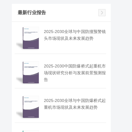
最新行业报告
2025-2030全球与中国防撞预警镜
头市场现状及未来发展趋势
2025-2030中国防爆桥式起重机市
场现状研究分析与发展前景预测报
告
2025-2030全球与中国防爆桥式起
重机市场现状及未来发展趋势