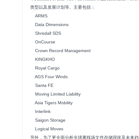
类型以及发展计划等。主要包括：
ARMS
Data Dimensions
Shredall SDS
OnCourse
Crown Record Management
KINGKHO
Royal Cargo
AGS Four Winds
Santa FE
Moving Limited Liability
Asia Tigers Mobility
Interlink
Saigon Storage
Logical Moves
另外，为了更全面分析全球离线场文件存储现状及未来趋